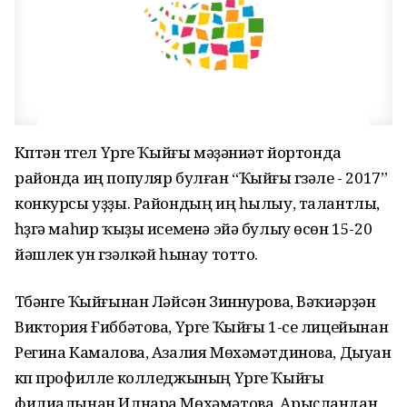
Күптән түгел Үрге Ҡыйғы мәҙәниәт йортонда
районда иң популяр булған “Ҡыйғы гүзәле - 2017”
конкурсы уҙҙы. Райондың иң һылыу, талантлы,
һүҙгә маһир ҡыҙы исеменә эйә булыу өсөн 15-20
йәшлек ун гүзәлкәй һынау тотто.
Түбәнге Ҡыйғынан Ләйсән Зиннурова, Вәҡиәрҙән
Виктория Ғиббәтова, Үрге Ҡыйғы 1-се лицейынан
Регина Камалова, Азалия Мөхәмәтдинова, Дыуан
күп профилле колледжының Үрге Ҡыйғы
филиалынан Илнара Мөхәмәтова, Арыҫландан