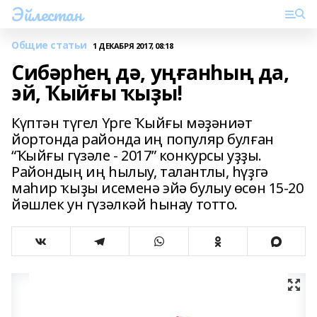
Эйлестан
Общие статьи
1 ДЕКАБРЯ 2017, 08:18
Сибәрһең дә, уңғанһың да,
эй, Ҡыйғы ҡыҙы!
Күптән түгел Үрге Ҡыйғы мәҙәниәт
йортонда районда иң популяр булған
“Ҡыйғы гүзәле - 2017” конкурсы уҙҙы.
Райондың иң һылыу, талантлы, һүҙгә
маһир ҡыҙы исеменә эйә булыу өсөн 15-20
йәшлек ун гүзәлкәй һынау тотто.