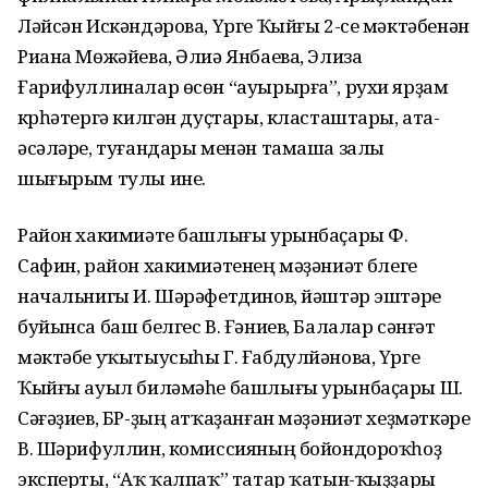
Ләйсән Искәндәрова, Үрге Ҡыйғы 2-се мәктәбенән
Риана Мөжәйева, Әлиә Янбаева, Элиза
Ғарифуллиналар өсөн “ауырырға”, рухи ярҙам
күрһәтергә килгән дуҫтары, класташтары, ата-
әсәләре, туғандары менән тамаша залы
шығырым тулы ине.
Район хакимиәте башлығы урынбаҫары Ф.
Сафин, район хакимиәтенең мәҙәниәт бүлеге
начальнигы И. Шәрәфетдинов, йәштәр эштәре
буйынса баш белгес В. Ғәниев, Балалар сәнғәт
мәктәбе уҡытыусыһы Г. Ғабдулйәнова, Үрге
Ҡыйғы ауыл биләмәһе башлығы урынбаҫары Ш.
Сәғәҙиев, БР-ҙың атҡаҙанған мәҙәниәт хеҙмәткәре
В. Шәрифуллин, комиссияның бойондороҡһоҙ
эксперты, “Аҡ ҡалпаҡ” татар ҡатын-ҡыҙҙары