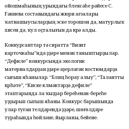
ойошмаһының урындағы бүлексәһе рәйесе С.
Ғәниева составындағы жюри ағзалары
ҡатнашыусыларҙың эске торошон да, матурлыҡ
хисен дә, ҡул оҫталығын да күрә алды.
Конкурсанттар тәү сиратта “Визит
карточкаһы”нда үҙҙәре менән таныштырҙылар.
“Дефиле” конкурсында экологик
материалдарҙан үҙҙәре әҙерләгән костюмдарҙа
сығыш яһанылар. “Блиц һорау алыу”, “Талантты
күрһәтеү”, “Киске күлмәктәрҙә дефиле”
этаптарында ла ҡыҙҙар береһенән-береһе
уҙҙырып сығыш яһаны. Конкурс барышында
улар туған телдәрендә үҙҙәре, шөғөлдәре
тураһында һөйләне, йырланы, бейене.