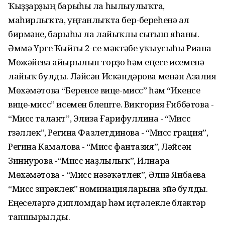
Ҡыҙҙарҙың барыһы ла һылыулыҡта,
маһирлыҡта, уңғанлыҡта бер-береһенә ал
бирмәне, барыһы ла лайыҡлы сығыш яһаны.
Әммә Үрге Ҡыйғы 2-се мәктәбе уҡыусыһы Риана
Мөжәйева айырылып торҙо һәм еңеүсе исеменә
лайыҡ булды. Ләйсән Искәндәрова менән Азалия
Мөхәмәтова “Беренсе вице-мисс” һәм “Икенсе
вице-мисс” исемен бүлеште. Виктория Ғиббәтова -
“Мисс талант”, Элиза Ғарифуллина - “Мисс
гүзәллек”, Регина Фазлетдинова - “Мисс грация”,
Регина Камалова - “Мисс фантазия”, Ләйсән
Зиннурова -“Мисс наҙлылыҡ”, Илнара
Мөхәмәтова - “Мисс нәзәҡәтлек”, Әлиә Янбаева
“Мисс зирәклек” номинацияларына эйә булды.
Еңеүселәргә дипломдар һәм иҫтәлекле бүләктәр
тапшырылды.