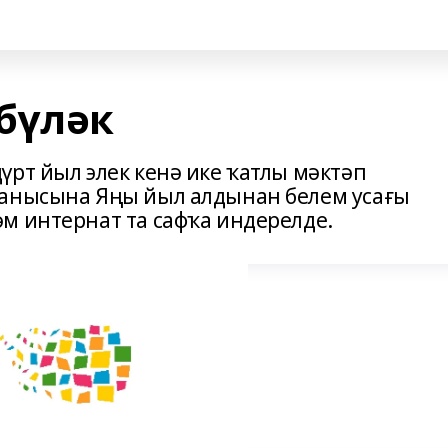
бүләк
үрт йыл элек кенә ике ҡатлы мәктәп
уанысына Яңы йыл алдынан белем усағы
м интернат та сафҡа индерелде.