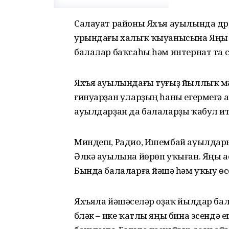
Салауат районы Яхъя ауылында дүрт
урындағы халыҡ ҡыуанысына Яңы 
балалар баҡсаһы һәм интернат та 
Яхъя ауылындағы туғыҙ йыллыҡ мә
ғинуарҙан уларҙың һаны егермегә а
ауылдарҙан да балаларҙы ҡабул ите
Миндеш, Радио, Ишембай ауылдары
Әлкә ауылына йөрөп уҡыған. Яңы а
Бында балаларға йәшәү һәм уҡыу ө
Яхъяла йәшәүселәр оҙаҡ йылдар ба
бүләк – ике ҡатлы яңы бина эсендә 