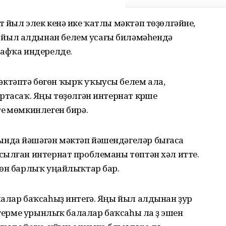
 йыл элек кенә ике ҡатлы мәктәп төҙөлгәйне,
йыл алдынан белем усағы биләмәһендә
сафҡа индерелде.
ктәптә бөгөн ҡырҡ уҡыусы белем ала,
ртасаҡ. Яңы төҙөлгән интернат күрше
ү мөмкинлеген бирә.
нда йәшәгән мәктәп йәшендәгеләр бығаса
сылған интернат проблеманы төптән хәл итте.
сөн барлыҡ уңайлыҡтар бар.
лалар баҡсаһыҙ интегә. Яңы йыл алдынан ҙур
егерме урынлыҡ балалар баҡсаһы ла үҙ эшен