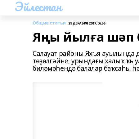
Эйлестан
Общие статьи
29 ДЕКАБРЯ 2017, 06:56
Яңы йылға шәп 
Салауат районы Яхъя ауылында д
төҙөлгәйне, урындағы халыҡ ҡы
биләмәһендә балалар баҡсаһы һә