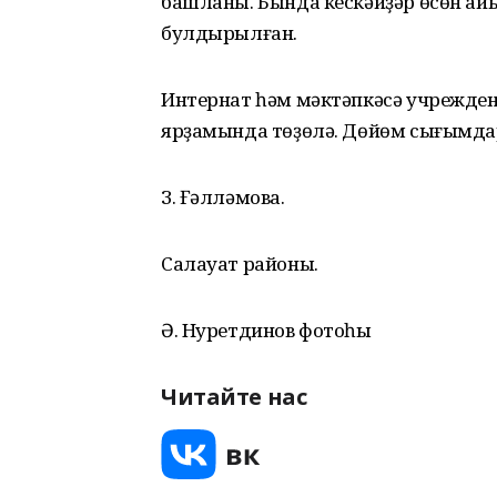
башланы. Бында кескәйҙәр өсөн айы
булдырылған.
Интернат һәм мәктәпкәсә учрежде
ярҙамында төҙөлә. Дөйөм сығымда
З. Ғәлләмова.
Салауат районы.
Ә. Нуретдинов фотоһы
Читайте нас