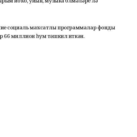
рым йоҡо, уйын, музыка бүлмәләре лә
ние социаль маҡсатлы программалар фонды
р 66 миллион һум тәшкил иткән.