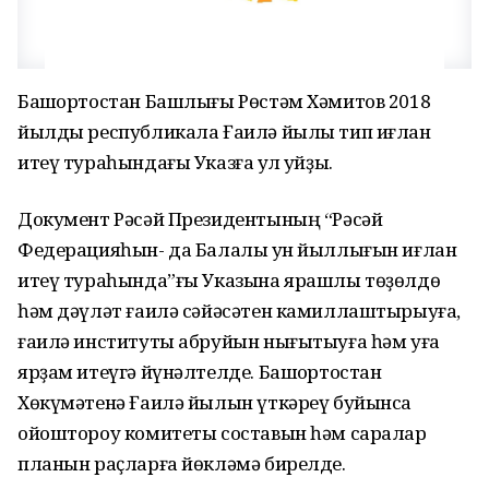
Башҡортостан Башлығы Рөстәм Хәмитов 2018
йылды республикала Ғаилә йылы тип иғлан
итеү тураһындағы Указға ҡул ҡуйҙы.
Документ Рәсәй Президентының “Рәсәй
Федерацияһын- да Балалыҡ ун йыллығын иғлан
итеү тураһында”ғы Указына ярашлы төҙөлдө
һәм дәүләт ғаилә сәйәсәтен камиллаштырыуға,
ғаилә институты абруйын нығытыуға һәм уға
ярҙам итеүгә йүнәлтелде. Башҡортостан
Хөкүмәтенә Ғаилә йылын үткәреү буйынса
ойоштороу комитеты составын һәм саралар
планын раҫларға йөкләмә бирелде.