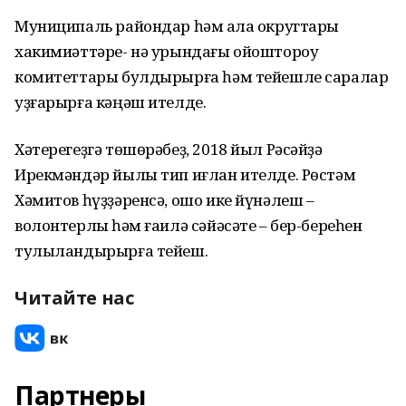
Муниципаль райондар һәм ҡала округтары
хакимиәттәре- нә урындағы ойоштороу
комитеттары булдырырға һәм тейешле саралар
уҙғарырға кәңәш ителде.
Хәтерегеҙгә төшөрәбеҙ, 2018 йыл Рәсәйҙә
Ирекмәндәр йылы тип иғлан ителде. Рөстәм
Хәмитов һүҙҙәренсә, ошо ике йүнәлеш –
волонтерлыҡ һәм ғаилә сәйәсәте – бер-береһен
тулыландырырға тейеш.
Читайте нас
Партнеры