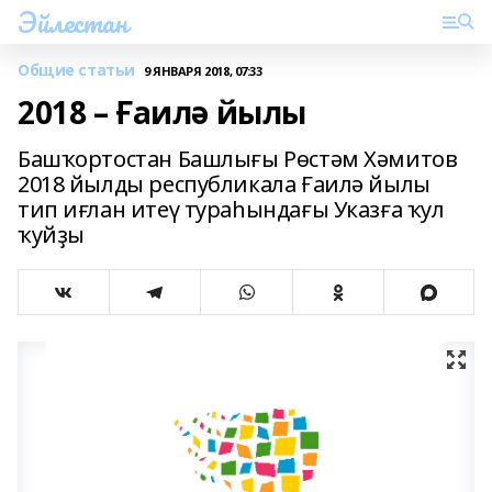
Эйлестан
Общие статьи
9 ЯНВАРЯ 2018, 07:33
2018 – Ғаилә йылы
Башҡортостан Башлығы Рөстәм Хәмитов
2018 йылды республикала Ғаилә йылы
тип иғлан итеү тураһындағы Указға ҡул
ҡуйҙы