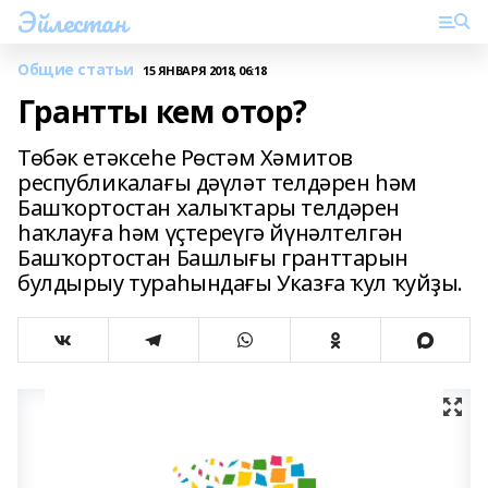
Эйлестан
Общие статьи
15 ЯНВАРЯ 2018, 06:18
Грантты кем отор?
Төбәк етәксеһе Рөстәм Хәмитов
республикалағы дәүләт телдәрен һәм
Башҡортостан халыҡтары телдәрен
һаҡлауға һәм үҫтереүгә йүнәлтелгән
Башҡортостан Башлығы гранттарын
булдырыу тураһындағы Указға ҡул ҡуйҙы.