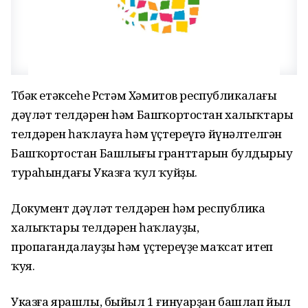
Төбәк етәксеһе Рөстәм Хәмитов республикалағы
дәүләт телдәрен һәм Башҡортостан халыҡтары
телдәрен һаҡлауға һәм үҫтереүгә йүнәлтелгән
Башҡортостан Башлығы гранттарын булдырыу
тураһындағы Указға ҡул ҡуйҙы.
Документ дәүләт телдәрен һәм республика
халыҡтары телдәрен һаҡлауҙы,
пропагандалауҙы һәм үҫтереүҙе маҡсат итеп
ҡуя.
Указға ярашлы, быйыл 1 ғинуарҙан башлап йыл