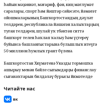
һайын мәҙәниәт, мәғариф, фән, киң мәғлүмәт
саралары, спорт һәм йәштәр сәйәсәте, йәмәғәт
ойошмаларының Башҡортостандың дәүләт
телдәрен, республикала йәшәгән халыҡтарҙың
туған телдәрен, шулай уҡ төбәктән ситтә
башҡорт телен һаҡлап ҡалыу һәм үҫтереү
буйынса башланғыстарына булышлыҡ итеүгә
50 миллион һумлыҡ грант бүленә.
Башҡортостан Хөкүмәтенә Указды тормошҡа
ашырыу менән бәйле сығымдарҙы финанслау
сығанаҡтарын билдәләү бурысы йөкмәтелде
Читайте нас