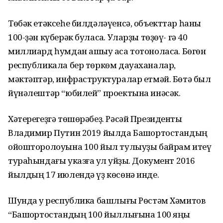
Төбәк етәксеһе билдәләүенсә, объекттар һаны
100-ҙән күберәк буласаҡ. Уларҙы төҙөү- гә 40
миллиард һумдан ашыу аҡса тотоноласаҡ. Бөгөн
республикала бер төркөм дауаханалар,
мәктәптәр, инфраструктуралар етмәй. Бөтә был
йүнәлештәр “юбилей” проектына инәсәк.
Хәтерегеҙгә төшөрәбеҙ. Рәсәй Президенты
Владимир Путин 2019 йылда Башҡортостандың
ойошторолоуына 100 йыл тулыуҙы байрам итеү
тураһындағы указға ҡул ҡуйҙы. Документ 2016
йылдың 17 июлендә үҙ көсөнә инде.
Шунда уҡ республика башлығы Рөстәм Хәмитов
“Башҡортостандың 100 йыллығына 100 яңы