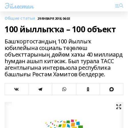
Эйлестан
Общие статьи
29 ЯНВАРЯ 2018, 06:03
100 йыллыҡҡа – 100 объект
Башҡортостандың 100 йыллыҡ
юбилейына социаль төҙөлөш
объекттарының дөйөм хаҡы 40 миллиард
һумдан ашып китәсәк. Был турала ТАСС
агентлығына интервьюла республика
башлығы Рөстәм Хәмитов белдерҙе.