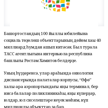
Башҡортостандың 100 йыллыҡ юбилейына
социаль төҙөлөш объекттарының дөйөм хаҡы 40
миллиард һумдан ашып китәсәк. Был турала
ТАСС агентлығына интервьюла республика
башлығы Рөстәм Хәмитов белдерҙе.
Уның һүҙҙәренсә, улар араһында онкология
диспансерында палаталар корпусы, “Өфө”
халыҡ-ара аэропортындағы яңы терминал, бер
нисә балалар поликлиникаһы, яңы күперҙәр,
юлдар, юл сиселештәре кеүек мөһим, күп
миллионлы объекттар ҙа бар.