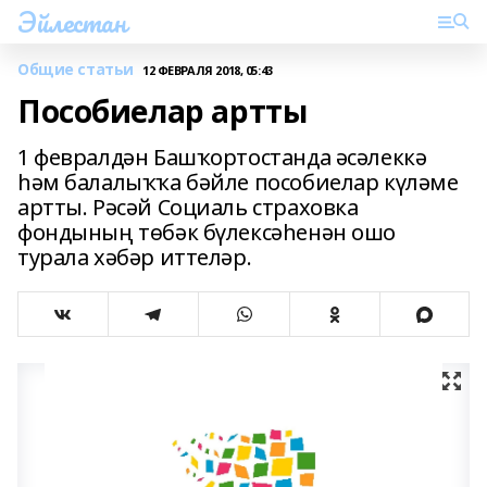
Эйлестан
Общие статьи
12 ФЕВРАЛЯ 2018, 05:43
Пособиелар артты
1 февралдән Башҡортостанда әсәлеккә
һәм балалыҡҡа бәйле пособиелар күләме
артты. Рәсәй Социаль страховка
фондының төбәк бүлексәһенән ошо
турала хәбәр иттеләр.