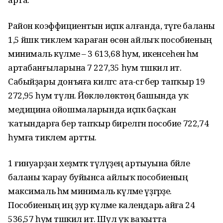
Район коэффициентын иҫәпкә алғанда, тәүге баланы
1,5 йәшкә тиклем ҡараған өсөн айлыҡ пособиеның
минималь күләме – 3 613,68 һум, икенсеһенә һәм
артабанғыларына 7 227,35 һум тәшкил итә.
Сабыйҙары донъяға килгәс ата-әсәгә бер тапҡыр 19
272,95 һум түләнә. Йөклөлөктөң башында уҡ
медицина ойошмаларында иҫәпкә баҫҡан
ҡатындарға бер тапҡыр бирелгән пособие 722,74
һумға тиклем артты.
1 ғинуарҙан хеҙмәткә түләүҙең артыуына бәйле
баланы ҡарау буйынса айлыҡ пособиеның
максималь һәм минималь күләме үҙгәрҙе.
Пособиеның иң ҙур күләме календарь айға 24
536,57 һум тәшкил итә. Шул уҡ ваҡытта