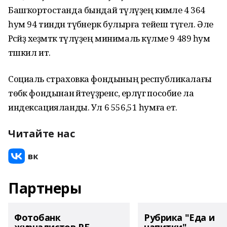
Башҡортостанда бындай түләүҙең кимәле 4 364
һум 94 тиндән түбәнерәк булырға тейеш түгел. Әле
Рәсәйҙә хеҙмәткә түләүҙең минималь күләме 9 489 һум
тәшкил итә.
Социаль страховка фондының республикалағы
төбәк фондынан әйтеүҙәренсә, ерләүгә пособие ла
индексацияланды. Ул 6 556,51 һумға етә.
Читайте нас
Партнеры
Фотобанк
Рубрика "Еда и