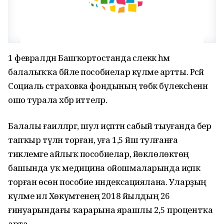
1 февралдән Башҡортостанда әсәлеккә һәм
балалыҡҡа бәйле пособиелар күләме артты. Рәсәй
Социаль страховка фондының төбәк бүлексәһенән
ошо турала хәбәр иттеләр.
Балалы ғаиләләргә, шул иҫәптән сабый тыуғанда бер
тапҡыр түләнә торған, уға 1,5 йәш тулғанға
тиклемге айлыҡ пособиелар, йөклөлөктөң
башында уҡ медицина ойошмаларында иҫәпкә
торған өсөн пособие индексациялана. Уларҙың
күләме ил Хөкүмәтенең 2018 йылдың 26
ғинуарындағы ҡарарына ярашлы 2,5 процентҡа
арта.