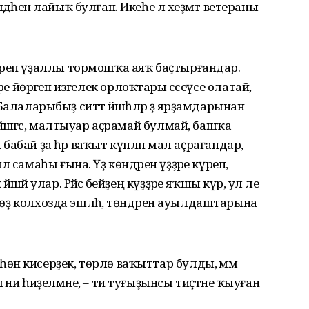
әһенә лайыҡ булған. Икеһе лә хеҙмәт ветераны
иреп үҙаллы тормошҡа аяҡ баҫтырғандар.
ҙәре йөрәгенә изгелек орлоҡтары сәсеүсе олатай,
 “Балаларыбыҙ ситтә йәшәһәләр ҙә ярҙамдарынан
йәшәгәс, малтыуар аҫрамай булмай, башҡа
 Риза бабай ҙа һәр ваҡыт күпләп мал аҫрағандар,
 самаһы ғына. Үҙ көндәрен үҙҙәре күреп,
әй улар. Рәйсә әбейҙең күҙҙәре яҡшы күрә, ул әле
ндөҙ колхозда эшләһә, төндәрен ауылдаштарына
н кисерҙек, төрлө ваҡыттар булды, әммә
 ни һиҙелмәне, – ти туғыҙынсы тиҫтәне ҡыуған