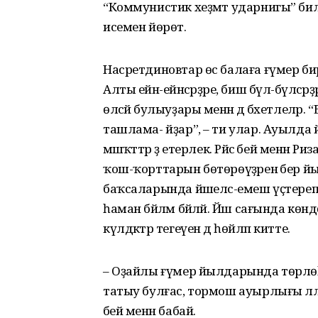
“Коммунистик хеҙмәт ударнигы” билд
исемен йөрөтә.
Насретдиновтар өс балаға ғүмер б
Алты ейән-ейәнсәрҙәре, биш бүлә-бүләсәр
өләсәй булыуҙары менән дә бәхетлеләр.
ташлама- йҙар”, – ти улар. Ауылда 
мәшәҡәттәр ҙә етерлек. Рәйсә әбей менән
ҡош-ҡорттарын бөтөрөүҙәренә бер йыл
баҡсаларында йәшелсә-емеш үҫтереп йәш
һаман бәйләм бәйләй. Йәш сағында кө
күлдәктәр тегеүен дә һөйләп китте.
– Оҙайлы ғүмер йылдарында төрлөһө
татыу булғас, тормош ауырлығы әллә
әбей менән бабай.