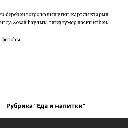
-береһенә тоғро ҡалып үткән, ҡартлыҡтарын
н да Хоҙай һаулыҡ, тигеҙ ғүмер насип итһен.
р фотоһы
Рубрика "Еда и напитки"