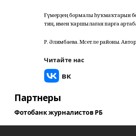
Ғүмерҙең бормалы һуҡмаҡтарын бер
тиң, имен ҡаршылаған парға артаба
Р. Әлимбаева. Мәсетле районы. Авто
Читайте нас
Партнеры
Фотобанк журналистов РБ