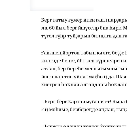
Бергә татыу ғүмер иткән ғаилә пар
ла, 60 йыл бергә йәшәүселәр бик һир
түгел гәүһәр туйҙарын билдәләгән дан ғ
Ғаиләнең йортон табып килгәс, беҙҙ
килгәнде белгәс, йәһәт кенә күршеләренә
атлап, бер-береһе менән яғымлы ғын
йәшәгән пар тип уйла- маҫһың да. Ш
хистәрен һаҡлай алғандары һоҡлан
– Бергә-бергә ҡартайыуға ни етә! Бына 
Иң мөһиме, бербереңде аңлап, тыңлап, 
– Һирәктәр өлөшөнә төшкән бәхетте 