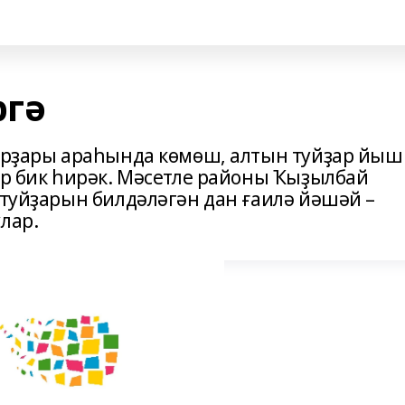
ргә
парҙары араһында көмөш, алтын туйҙар йыш
әр бик һирәк. Мәсетле районы Ҡыҙылбай
 туйҙарын билдәләгән дан ғаилә йәшәй –
лар.