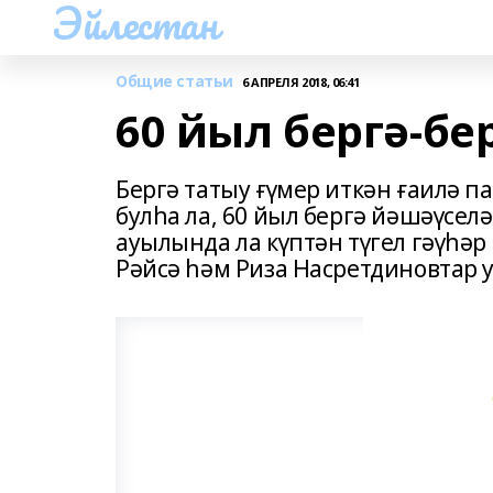
Эйлестан
Общие статьи
6 АПРЕЛЯ 2018, 06:41
60 йыл бергә-бе
Бергә татыу ғүмер иткән ғаилә 
булһа ла, 60 йыл бергә йәшәүсел
ауылында ла күптән түгел гәүһәр
Рәйсә һәм Риза Насретдиновтар у