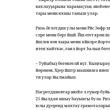
ваҡлауҙарына ҡарамаҫтан, икеһенең
тары менән яҡшы таныш улар.
Риза Әғлетдин улы менән Рәйсә Зөфәр 
әсәләре менән бергә йәшәй. Йәш егет әкрен
йәшлек кенә ҡыҙы менән ҡәйнәләре йо
итеп ҡайтҡас, ғаилә йорт һалып бөт
– Туйыбыҙ бөгөнгөләй иҫтә. Ҡыңғыр
йөрөнөк. Хәҙер йәштәр машинаға инеп
ти улар йылмайып.
Насретдиновтар икеһе лә ғүмер буйы к
25 йылдан ашыу һауынсы була. Риза
юлы дәүерендә маҡтау грамоталарына,