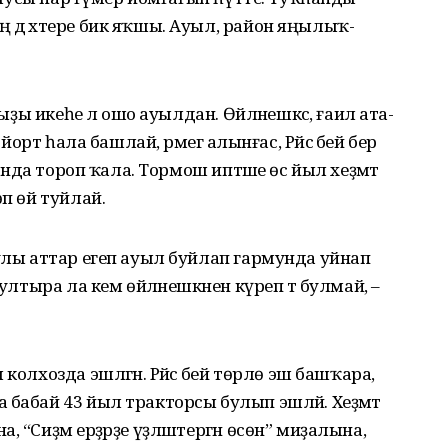
 дә хәтере бик яҡшы. Ауыл, район яңылыҡ-
ҡыҙы икеһе лә ошо ауылдан. Өйләнешкәс, ғаилә ата-
ләп йорт һала башлай, әрмегә алынғас, Рәйсә әбей бер
ртонда тороп ҡала. Тормош иптәше өс йыл хеҙмәт
өп өй туйлай.
аулы аттар егеп ауыл буйлап гармунда уйнап
 ултыра ла кем өйләнешкәнен күреп тә булмай, –
олхозда эшләгән. Рәйсә әбей төрлө эш башҡара,
 бабай 43 йыл тракторсы булып эшләй. Хеҙмәт
 “Сиҙәм ерҙәрҙе үҙләштергән өсөн” миҙалына,