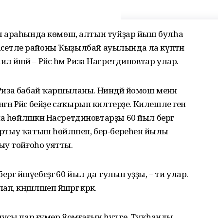
ҙары араһында көмөш, алтын туйҙар йыш булһа
әк. Мәсетле районы Ҡыҙылбай ауылында ла күптән
аилә йәшәй – Рәйсә һәм Риза Насретдиновтар улар.
е Риза бабай ҡаршыланы. Ниндәй йомош менән
 ингән Рәйсә әбейҙе саҡырып килтерҙе. Килешле генә
а һөйләшкән Насретдиновтарҙы 60 йыл бергә
аяртыу ҡатыш һөйләшеп, бер-береһенә йылы
ыу тойғоһо уятты.
бергә йәшәүебеҙгә 60 йыл да тулып уҙҙы, – ти улар.
кәңәшләшеп йәшәргә кәрәк.
татыусы пар ғүмер йомғағын һүтте. Туҡһанды