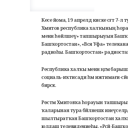
Кесе йома, 19 апрелдә киске сәғәт 7
Хәмитов республика халҡының һора
менән һөйләшеү» тапшырыуын Башҡо
Башҡортостан», «Вся Уфа» телеканал
радиоһы. Башҡортостан» радиост
Республика халҡы менән әңгәмә бар
социаль-иҡтисади һәм ижтимағи-сә
бирәсәк.
Рөстәм Хәмитовҡа һорауын тапшырыуғ
ҡаларынан тура бәйләнешкә инеүселә
шылтыратҡан Башҡортостан халҡы б
юлдаш телевидениеһы, «Рәсәй-Башҡ