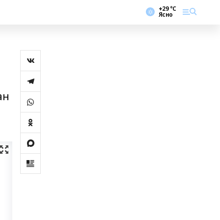
+29 °С
Ясно
ан