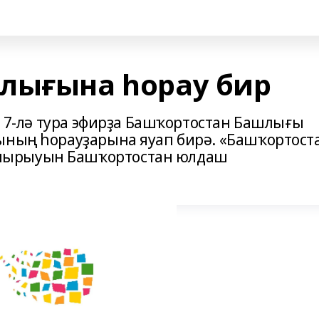
лығына һорау бир
әт 7-лә тура эфирҙа Башҡортостан Башлығы
ының һорауҙарына яуап бирә. «Башҡортост
шырыуын Башҡортостан юлдаш