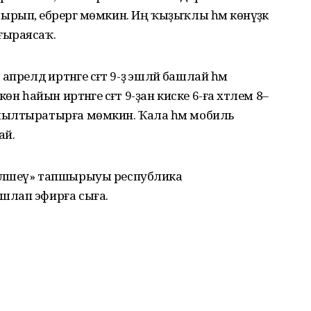
ып, ебәрергә мөмкин. Иң ҡыҙыҡлы һәм көнүҙәк
ғыраясаҡ.
релдә иртәнге сәғәт 9-ҙә эшләй башлай һәм
н һайын иртәнге сәғәт 9-ҙан киске 6-ға хәтлем 8–
шылтыратырға мөмкин. Ҡала һәм мобиль
ай.
ләшеү» тапшырыуы республика
шлап эфирға сыға.