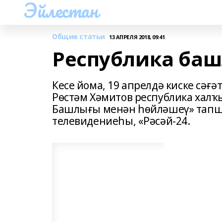
Эйлестан
Общие статьи
13 АПРЕЛЯ 2018, 09:41
Республика баш
Кесе йома, 19 апрелдә киске сәғ
Рөстәм Хәмитов республика халҡ
Башлығы менән һөйләшеү» тап
телевидениеһы, «Рәсәй-24.