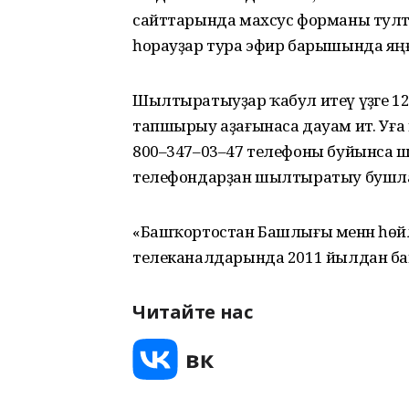
сайттарында махсус форманы тултыр
һорауҙар тура эфир барышында яң
Шылтыратыуҙар ҡабул итеү үҙәге 12 ап
тапшырыу аҙағынаса дауам итә. Уға кө
800–347–03–47 телефоны буйынса 
телефондарҙан шылтыратыу бушл
«Башҡортостан Башлығы менән һөй
телеканалдарында 2011 йылдан ба
Читайте нас