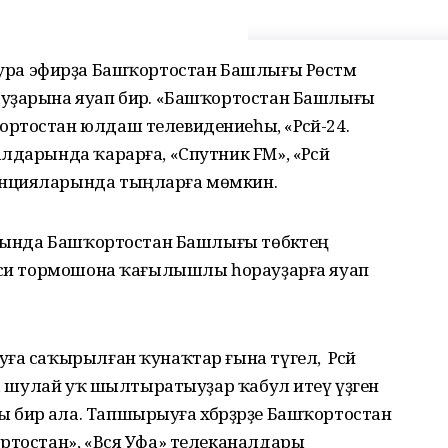
-лә тура эфирҙа Башҡортостан Башлығы Рөстәм
уҙарына яуап бирә. «Башҡортостан Башлығы
ртостан юлдаш телевидениеһы, «Рәсәй-24.
дарында ҡарарға, «Спутник FM», «Рәсәй
анцияларында тыңларға мөмкин.
ышында Башҡортостан Башлығы төбәктең
йәси тормошона ҡағылышлы һорауҙарға яуап
а саҡырылған ҡунаҡтар ғына түгел, ә Рәсәй
р, шулай уҡ шылтыратыуҙар ҡабул итеү үҙәгенә
ирә ала. Тапшырыуға хәбәрҙәрҙе Башҡортостан
ортостан», «Вся Уфа» телеканалдары