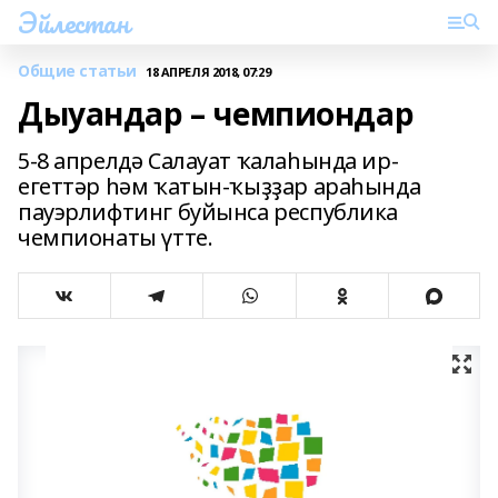
Эйлестан
Общие статьи
18 АПРЕЛЯ 2018, 07:29
Дыуандар – чемпиондар
5-8 апрелдә Салауат ҡалаһында ир-
егеттәр һәм ҡатын-ҡыҙҙар араһында
пауэрлифтинг буйынса республика
чемпионаты үтте.