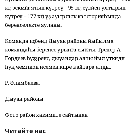
кг, эскәмйәгә ятып күтәреү – 95 кг, сүкәйеп ултырып
күтәреү – 177 кг) үҙ ауырлыҡ категорияһында
беренселекте яуланы.
Команда иҫәбендә Дыуан районы йыйылма
командаһы беренсе урынға сыҡты. Тренер А.
Гордеев һүҙҙәренсә, дыуандар алты йыл үткәндән
һуң чемпион исемен кире ҡайтара алды.
Р. Әлимбаева.
Дыуан районы.
Фото район хакимиәте сайтынан
Читайте нас