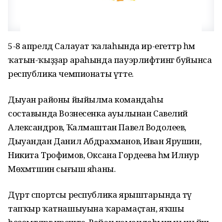
5-8 апрелдә Салауат ҡалаһында ир-егеттәр һәм
ҡатын-ҡыҙҙар араһында пауэрлифтинг буйынса
республика чемпионаты үтте.
Дыуан районы йыйылма командаһы
составында Вознесенка ауылынан Савелий
Александров, Ҡалмаштан Павел Водолеев,
Дыуандан Данил Абдрахманов, Иван Ярушин,
Никита Трофимов, Оксана Гордеева һәм Илнур
Мөхәмәтшин сығыш яһаны.
Дүрт спортсы республика ярыштарында тәү
тапҡыр ҡатнашыуына ҡарамаҫтан, яҡшы