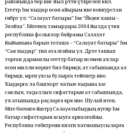
районында бер нисә йыл рәттән үткәрелеп килә.
Егеттәр һәм ҡыҙҙар өсөн айырым ике конкурстан
ғибәрәт ул: “Салауат батыры” һәм “Йөҙөк ҡашы –
Зөләйха”. Бәйгенең тамырҙары 2004 йылда үткән
республика фольклор байрамы Салауат
йыйынына барып тоташа – “Салауат батыры” һәм
“Сая ҡыҙҙар” тип аталғайны ул. Дәрте ташып
торған дарманлы егеттәр батыр исемен аҡлар
өсөн милли көрәштә бил бирмәҫкә, ат сабышында ал
бирмәҫкә, мәргән уҡсы булырға тейештәр ине.
Ҡыҙҙарға ла башҡорт ҡатын-ҡыҙына хас
саялыҡ, таҫыллыҡ сифаттарын ат сабышында,
уҡ атышында раҫларға кәрәк ине. Шулай итеп,
бәйге бөгөнгө йәштәрҙә Салауатыбыҙҙың яугир һәм
батыр сифаттарын асыуға арналғайны.
Республика төбәктәренән килгән ҡатнашыусыларға