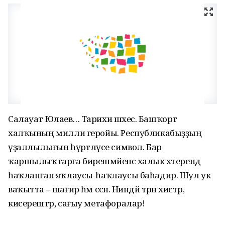
Салауат Юлаев… Тарихи шәхес. Башҡорт
халҡының милли геройы. Республикабыҙҙың
үҙаллылығын һүрәтләүсе символ. Бар
ҡаршылыҡтарға бирешмәйенсә халык хәтерендә
һаҡланған яҡлаусы-һаҡлаусы баһадир. Шул ук
ваҡытта – шағир һәм сәсән. Ниндәй тәрән хистәр,
кисерештәр, сағыу метафоралар!