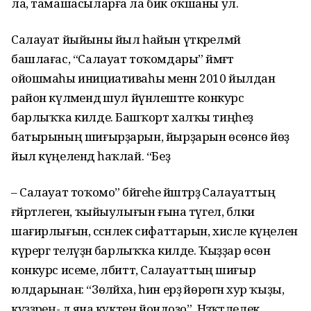
ла, тамашасыларға ла бик оҡшаны ул.
Салауат йыйыны йыл һайын үткәрелмәй
башлағас, “Салауат тоҡомдары” йәмәғәт
ойошмаһы инициативаһы менән 2010 йылдан
район күләмендә шул йүнәлештәге конкурс
барлыҡҡа килде. Башҡорт халҡы тиңһеҙ
батырының шиғырҙарын, йырҙарын өсөнсө йөҙ
йыл күңелендә һаҡлай. “Беҙ
– Салауат тоҡомо” бәйгеһе йәштәрҙә Салауаттың
ғәйрәтлеген, ҡыйыулығын ғына түгел, бәлки
шағирлығын, сәсәнлек сифаттарын, хисле күңелен
күрергә теләүҙән барлыҡҡа килде. Ҡыҙҙар өсөн
конкурс исеме, әлбиттә, Салауаттың шиғыр
юлдарынан: “Зөләйха, һин ерҙә йөрөгән хур ҡыҙы,
күҙҙәрең- дә яна күктең йондоҙо”. Нәзәҡәтлелек,