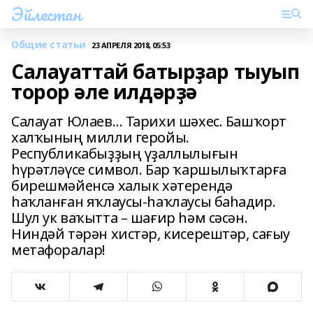
Эйлестан
Общие статьи
23 АПРЕЛЯ 2018, 05:53
Салауаттай батырҙар тыуып
торор әле илдәрҙә
Салауат Юлаев… Тарихи шәхес. Башҡорт
халҡының милли геройы.
Республикабыҙҙың үҙаллылығын
һүрәтләүсе символ. Бар ҡаршылыҡтарға
бирешмәйенсә халык хәтерендә
һаҡланған яҡлаусы-һаҡлаусы баһадир.
Шул ук ваҡытта – шағир һәм сәсән.
Ниндәй тәрән хистәр, кисерештәр, сағыу
метафоралар!