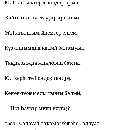
Юлһыҙ ғына ерҙән юлдар ярып,
Ҡайтып киләм, тауҙар артылып.
Эй, һағындым, йәнем, ер еләгем,
Күҙ алдымдан китмәй балҡыуың.
Таңдарымда миңә ҡояш баҡты,
Юл күрһәтте йондоҙ төндәрҙә.
Көнөн-төнөн еләм тынғы белмәй,
— Иҫән-һауҙар микән илдәрҙә?
“Беҙ – Салауат тоҡомо” бәйгеһе Салауат