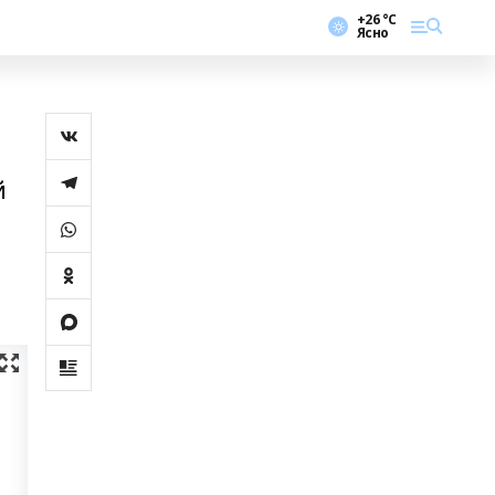
+26 °С
Ясно
й