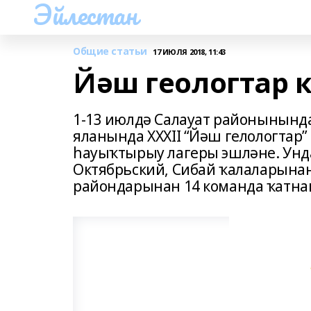
Эйлестан
Общие статьи
17 ИЮЛЯ 2018, 11:43
Йәш геологтар 
1-13 июлдә Салауат районынынд
яланында XXXII “Йәш гелологтар”
һауыҡтырыу лагеры эшләне. Унд
Октябрьский, Сибай ҡалаларынан
райондарынан 14 команда ҡатн