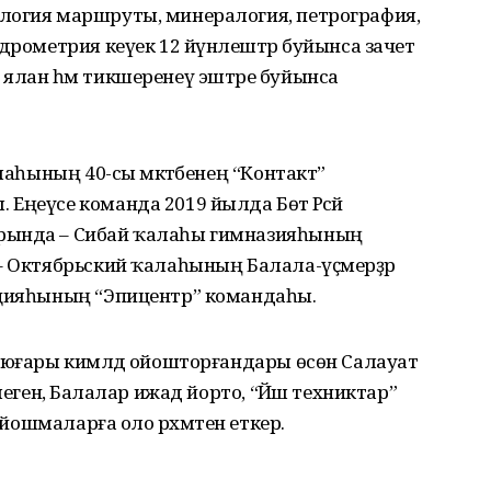
логия маршруты, минералогия, петрография,
дрометрия кеүек 12 йүнәлештәр буйынса зачет
ялан һәм тикшеренеү эштәре буйынса
алаһының 40-сы мәктәбенең “Контакт”
Еңеүсе команда 2019 йылда Бөтә Рәсәй
рында – Сибай ҡалаһы гимназияһының
 – Октябрьский ҡалаһының Балала-үҫмерҙәр
нцияһының “Эпицентр” командаһы.
 юғары кимәлдә ойошторғандары өсөн Салауат
легенә, Балалар ижад йорто, “Йәш техниктар”
ойошмаларға оло рәхмәтен еткерә.