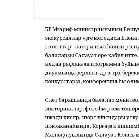
БР Мәғариф министрлығының Республ
экскурсиялар үҙәге методисы Елена Щ
геологтар” лагеры йыл һайын респ
балаларҙы Салауат ере ҡабул итте. У
алдан раҫланған программа буйын
дауамында әҙерләнгән, дәрестәрҙә, берек
конкурстарҙа, конференция һәм ол
Слет барышында балалар менән геол
викториналар, фото һәм рәсем төшөрөү
ижади кисәләр, спорт уйындары үткә
шифаханаһында, Ҡорғаҙаҡ ишишмәһен
Малаяҙ ауылында Салауат Юлаев муз