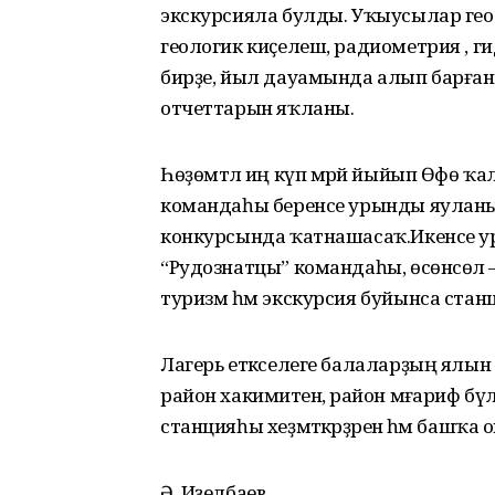
экскурсияла булды. Уҡыусылар гео
геологик киҫелеш, радиометрия , ги
бирҙе, йыл дауамында алып барған 
отчеттарын яҡланы.
Һөҙөмтәлә иң күп мәрәй йыйып Өфө ҡ
командаһы беренсе урынды яуланы. 
конкурсында ҡатнашасаҡ.Икенсе у
“Рудознатцы” командаһы, өсөнсөлә
туризм һәм экскурсия буйынса ста
Лагерь етәкселеге балаларҙың ялын
район хакимиәтенә, район мәғариф бү
станцияһы хеҙмәткәрҙәренә һәм башҡа 
Ә. Иҙелбаев.