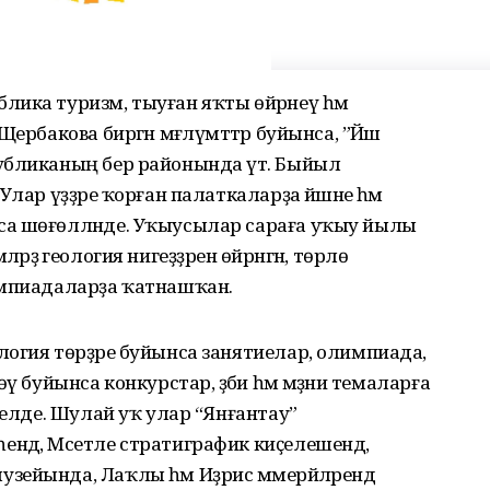
ика туризм, тыуған яҡты өйрәнеү һәм
ербакова биргән мәғлүмәттәр буйынса, ”Йәш
убликаның бер районында үтә. Быйыл
лар үҙҙәре ҡорған палаткаларҙа йәшәне һәм
са шөғөлләнде. Уҡыусылар сараға уҡыу йылы
мәләрҙә геология нигеҙҙәрен өйрәнгән, төрлө
импиадаларҙа ҡатнашҡан.
огия төрҙәре буйынса занятиелар, олимпиада,
 буйынса конкурстар, әҙәби һәм мәҙәни темаларға
релде. Шулай уҡ улар “Янғантау”
дә, Мәсетле стратиграфик киҫелешендә,
ейында, Лаҡлы һәм Иҙрис мәмерйәләрендә