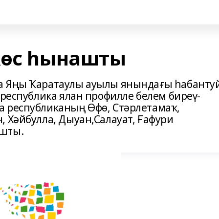
көс һынашты
а Яңы Ҡаратаулы ауылы янындағы һабанту
 республика ялан профилле белем биреү-
а республиканың Өфө, Стәрлетамаҡ,
, Хәйбулла, Дыуан,Салауат, Ғафури
ашты.