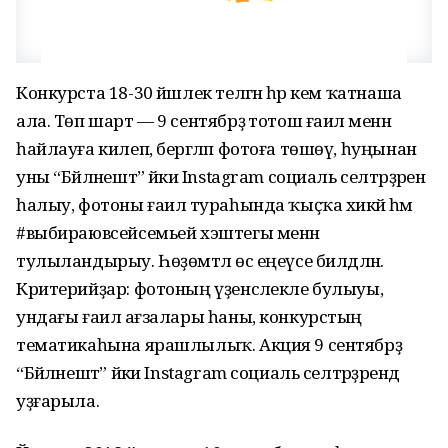
Конкурста 18-30 йәшлек теләгән һәр кем ҡатнаша
ала. Төп шарт — 9 сентябрҙә тотош ғаилә менән
һайлауға килеп, бергәләп фотоға төшөү, һуңынан
уны “Бәйләнештә” йәки Instagram социаль селтәрҙәренә
һалыу, фотоны ғаилә тураһында ҡыҫҡа хикәйә һәм
#выбираювсейсемьей хэштегы менән
тулыландырыу. Һөҙөмтәлә өс еңеүсе билдәләнә.
Критерийҙар: фотоның үҙенсәлекле булыуы,
ундағы ғаилә ағзалары һаны, конкурстың
тематикаһына ярашлылыҡ. Акция 9 сентябрҙә
“Бәйләнештә” йәки Instagram социаль селтәрҙәрендә
уҙғарыла.