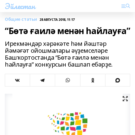
Эйлестан
Общие статьи
28 АВГУСТА 2018, 11:17
“Бөтә ғаилә менән һайлауға”
Ирекмәндәр хәрәкәте һәм йәштәр
йәмәғәт ойошмалары әүҙемселәре
Башҡортостанда “Бөтә ғаилә менән
һайлауға” конкурсын башлап ебәрҙе.