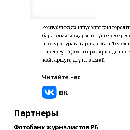
Республикала йәшәүселәргә килтерелгә
бара алмағандарҙың күпселеге рес
прокуратураға ғариза яҙған. Телеко
килешеү төҙөмәгән (араларында пенс
ҡайтарыуға дәғүә итә алмай.
Читайте нас
Партнеры
Фотобанк журналистов РБ