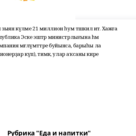
н зыян күләме 21 миллион һум тәшкил итә. Хажға
публика Эске эштәр министрлығына һәм
мпания мәғлүмәттәре буйынса, барыһы ла
ионерҙар күп), тимәк, улар аҡсаны кире
Рубрика "Еда и напитки"