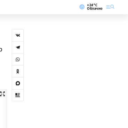
+24 °С
Облачно
р