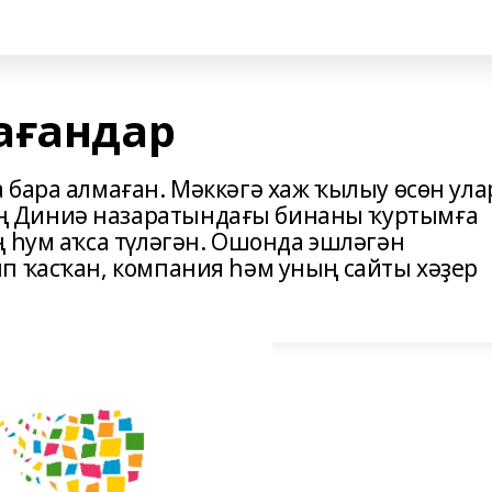
ағандар
 бара алмаған. Мәккәгә хаж ҡылыу өсөн ула
 Диниә назаратындағы бинаны ҡуртымға
ң һум аҡса түләгән. Ошонда эшләгән
п ҡасҡан, компания һәм уның сайты хәҙер