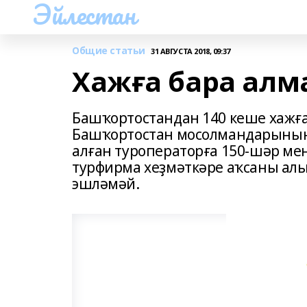
Эйлестан
Общие статьи
31 АВГУСТА 2018, 09:37
Хажға бара алм
Башҡортостандан 140 кеше хажға
Башҡортостан мосолмандарының
алған туроператорға 150-шәр ме
турфирма хеҙмәткәре аҡсаны алы
эшләмәй.