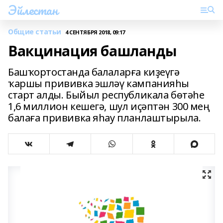
Эйлестан
Общие статьи
4 СЕНТЯБРЯ 2018, 09:17
Вакцинация башланды
Башҡортостанда балаларға киҙеүгә
ҡаршы прививка эшләү кампанияһы
старт алды. Быйыл республикала бөтәһе
1,6 миллион кешегә, шул иҫәптән 300 мең
балаға прививка яһау планлаштырыла.