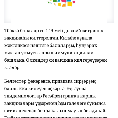
Төбәккә балалар өсөн 149 мең доза «Совигрипп»
вакцинаһы килтерелгән. Киләһе аҙнала
мәктәпкәсә йәштәге балаларҙы, һуңғараҡ
мәктәп уҡыусыларын иммунизациялау
башлана. Өлкәндәр өсөн вакцина килтереүҙәрен
көтәләр.
Белгестәр фекеренсә, прививка сирҙәрҙең
барлыҡҡа килеүен иҫкәртә. Өҫтәүенә
эпидемиологтар Рәсәйҙең грипҡа ҡаршы
вакциналары үҙҙәренең һөҙөмтәлелеге буйынса
сит илдекенән бер ҙә ҡалышмауын билдәләй.
Быйыл етештерелгән вакцина менән прививка