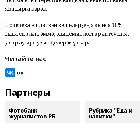
яһатырға кәрәк.
Прививка эшләткән кешеләрҙең яҡынса 10%
ғына сирләй, әммә, эпидемиологтар әйтеүенсә,
улар ауырыуҙы еңелерәк үткәрә.
Читайте нас
Партнеры
Фотобанк
Рубрика "Еда и
журналистов РБ
напитки"