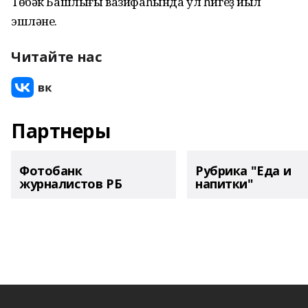
Төбәк Башлығы вазифаһында ул һигеҙ йыл
эшләне.
Читайте нас
Партнеры
Фотобанк
Рубрика "Еда и
журналистов РБ
напитки"