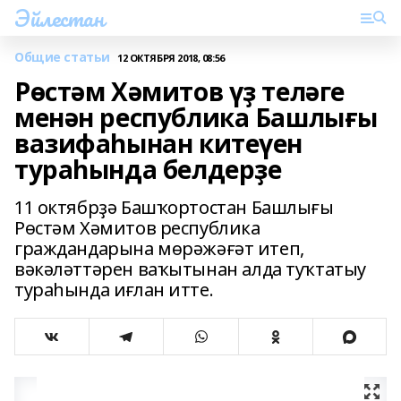
Эйлестан
Общие статьи
12 ОКТЯБРЯ 2018, 08:56
Рөстәм Хәмитов үҙ теләге
менән республика Башлығы
вазифаһынан китеүен
тураһында белдерҙе
11 октябрҙә Башҡортостан Башлығы
Рөстәм Хәмитов республика
граждандарына мөрәжәғәт итеп,
вәкәләттәрен ваҡытынан алда туҡтатыу
тураһында иғлан итте.