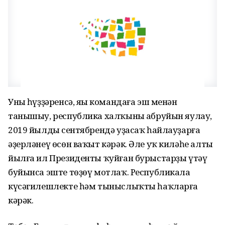
Уның һүҙҙәренсә, яңы командаға эш менән
танышыу, республика халҡының абруйын яулау,
2019 йылдың сентябрендә уҙасаҡ һайлауҙарға
әҙерләнеү өсөн ваҡыт кәрәк. Әле уҡ киләһе алты
йылға ил Президенты ҡуйған бурыстарҙы үтәү
буйынса эште төҙөү мотлаҡ. Республикала
күсәгилешлекте һәм тыныслыҡты һаҡларға
кәрәк.