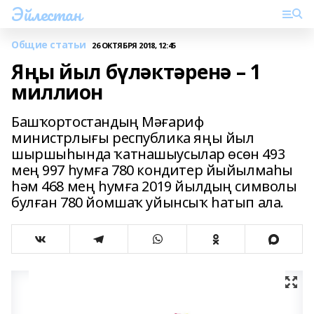
Эйлестан
Общие статьи
26 ОКТЯБРЯ 2018, 12:45
Яңы йыл бүләктәренә – 1
миллион
Башҡортостандың Мәғариф
министрлығы республика яңы йыл
шыршыһында ҡатнашыусылар өсөн 493
мең 997 һумға 780 кондитер йыйылмаһы
һәм 468 мең һумға 2019 йылдың символы
булған 780 йомшаҡ уйынсыҡ һатып ала.