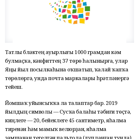
Татлы бүләктең ауырлығы 1000 грамдан кәм
булмаҫҡа, кәнфиттең 37 төрө һалынырға, улар
Яңы йыл посылкаһына оҡшатып, ҡалай ҡапҡа
төрөлөргә, унда почта маркалары һүрәтләнергә
тейеш.
Йомшаҡ уйынсыҡҡа ла талаптар бар. 2019
йылдың символы — Сусҡа балаһы тәбиғи төҫтә,
киңлеге — 20, бейеклеге 45 сантиметр, яһалма
тиренән һәм мамыҡ велюрҙан, яһалма
замшанан тегелгән пальтола (дупланған тунда)