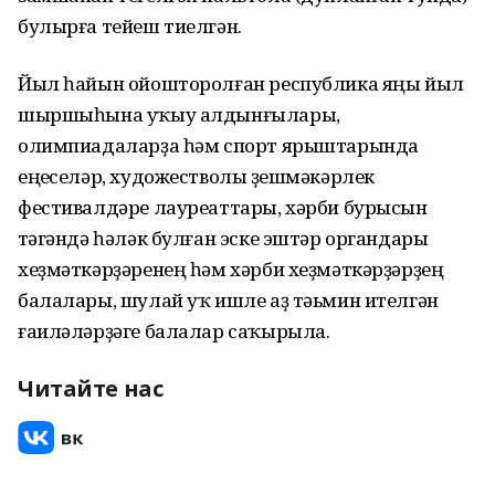
булырға тейеш тиелгән.
Йыл һайын ойошторолған республика яңы йыл
шыршыһына уҡыу алдынғылары,
олимпиадаларҙа һәм спорт ярыштарында
еңеүселәр, художестволы үҙешмәкәрлек
фестивалдәре лауреаттары, хәрби бурысын
үтәгәндә һәләк булған эске эштәр органдары
хеҙмәткәрҙәренең һәм хәрби хеҙмәткәрҙәрҙең
балалары, шулай уҡ ишле аҙ тәьмин ителгән
ғаиләләрҙәге балалар саҡырыла.
Читайте нас