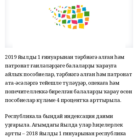
2019 йылдың 1 ғинуарынан тәрбиәгә алған һәм
патронат ғаиләләрҙәге балаларҙы ҡарауға
айлыҡ пособиелар, тәрбиәгә алған һәм патронат
ата-әсәләргә тейешле түләүҙәр, опекаға һәм
попечителлеккә бирелгән балаларҙы ҡарау өсөн
пособиелар күләме 4 процентҡа арттырыла.
Республикала бындай индексация даими
уҙғарыла. Ағымдағы йылда улар һиҙелерлек
артты – 2018 йылдың 1 ғинуарынан республика