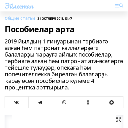
Эйлестан
Общие статьи
31 ОКТЯБРЯ 2018, 13:47
Пособиелар арта
2019 йылдың 1 ғинуарынан тәрбиәгә
алған һәм патронат ғаиләләрҙәге
балаларҙы ҡарауға айлыҡ пособиелар,
тәрбиәгә алған һәм патронат ата-әсәләргә
тейешле түләүҙәр, опекаға һәм
попечителлеккә бирелгән балаларҙы
ҡарау өсөн пособиелар күләме 4
процентҡа арттырыла.