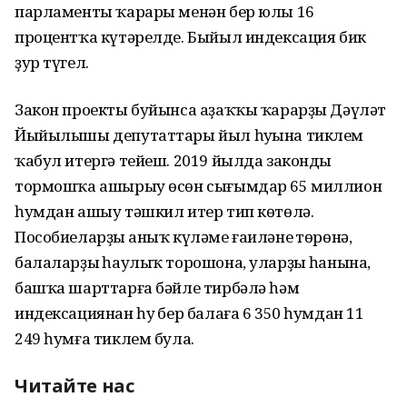
парламенты ҡарары менән бер юлы 16
процентҡа күтәрелде. Быйыл индексация бик
ҙур түгел.
Закон проекты буйынса аҙаҡҡы ҡарарҙы Дәүләт
Йыйылышы депутаттары йыл һуңына тиклем
ҡабул итергә тейеш. 2019 йылда законды
тормошҡа ашырыу өсөн сығымдар 65 миллион
һумдан ашыу тәшкил итер тип көтөлә.
Пособиеларҙың аныҡ күләме ғаиләнең төрөнә,
балаларҙың һаулыҡ торошона, уларҙың һанына,
башҡа шарттарға бәйле тирбәлә һәм
индексациянан һуң бер балаға 6 350 һумдан 11
249 һумға тиклем була.
Читайте нас