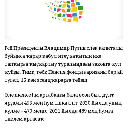
Рәсәй Президенты Владимир Путин әсәлек капиталы
буйынса ҡарар ҡабул итеү ваҡытын ике
тапҡырға ҡыҫҡартыу тураһындағы законға ҡул
ҡуйҙы. Тимәк, төбәк Пенсия фонды ғаризаны бер ай
түгел, ә 15 көн эсендә ҡарарға тейеш.
Әле икенсе һәм артабанғы бала өсөн был дәүләт
ярҙамы 453 мең һум тәшкил итә. 2020 йылда уның
күләме – 470 меңгәсә, 2021 йылда 489 мең һумға
тиклем артасаҡ.