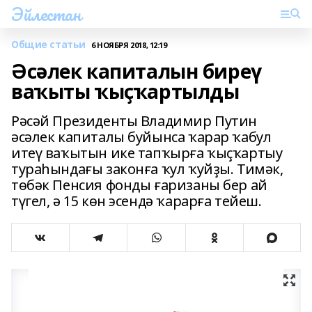
Эйлестан
Общие статьи
6 НОЯБРЯ 2018, 12:19
Әсәлек капиталын биреү
ваҡыты ҡыҫҡартылды
Рәсәй Президенты Владимир Путин
әсәлек капиталы буйынса ҡарар ҡабул
итеү ваҡытын ике тапҡырға ҡыҫҡартыу
тураһындағы законға ҡул ҡуйҙы. Тимәк,
төбәк Пенсия фонды ғаризаны бер ай
түгел, ә 15 көн эсендә ҡарарға тейеш.