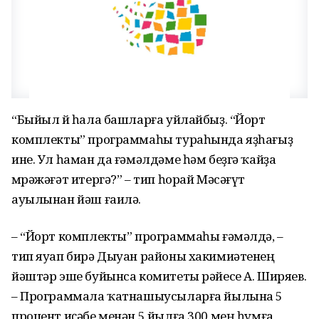
“Быйыл өй һала башларға уйлайбыҙ. “Йорт
комплекты” программаһы тураһында яҙһағыҙ
ине. Ул һаман да ғәмәлдәме һәм беҙгә ҡайҙа
мөрәжәғәт итергә?” – тип һорай Мәсәғүт
ауылынан йәш ғаилә.
– “Йорт комплекты” программаһы ғәмәлдә, –
тип яуап бирә Дыуан районы хакимиәтенең
йәштәр эше буйынса комитеты рәйесе А. Ширяев.
– Программала ҡатнашыусыларға йылына 5
процент иҫәбе менән 5 йылға 300 мең һумға