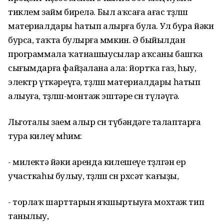
тиклем займ бирелә. Был аҡсаға ағас төҙөлөш
материалдары һатып алырға була. Ул бура йәки
бурса, таҡта булырға мөмкин. Ә быйылдан
программала ҡатнашыусылар аҡсаны башҡа
сығымдарға файҙалана ала: йортҡа газ, һыу,
электр үткәреүгә, төҙөлөш материалдары һатып
алыуға, төҙөлөш-монтаж эштәре өсөн түләүгә.
Льготалы заем алыр өсөн түбәндәге талаптарға
тура килеү мөһим:
- милектә йәки аренда килешеүе төҙөлгән ер
участкаһы булыу, төҙөлөш өсөн рөхсәт ҡағыҙы,
- торлаҡ шарттарын яҡшыртыуға мохтаж тип
танылыу,