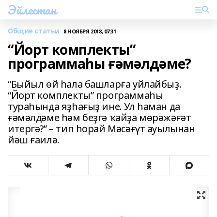
Эйлестан
Общие статьи
8 НОЯБРЯ 2018, 07:31
“Йорт комплекты”
программаһы ғәмәлдәме?
“Быйыл өй һала башларға уйлайбыҙ.
“Йорт комплекты” программаһы
тураһында яҙһағыҙ ине. Ул һаман да
ғәмәлдәме һәм беҙгә ҡайҙа мөрәжәғәт
итергә?” – тип һорай Мәсәғүт ауылынан
йәш ғаилә.