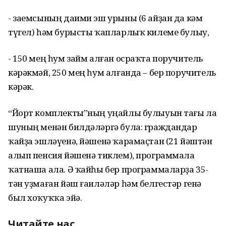
- заемсының даими эш урыны (6 айҙан да кәм
түгел) һәм бурысты ҡапларлыҡ килеме булыу,
- 150 мең һум займ алған осраҡта поручитель
кәрәкмәй, 250 мең һум алғанда – бер поручитель
кәрәк.
“Йорт комплекты”ның уңайлы булыуын тағы ла
шуның менән билдәләргә була: граждандар
ҡайҙа эшләүенә, йәшенә ҡарамаҫтан (21 йәштән
алып пенсия йәшенә тиклем), программала
ҡатнаша ала. Ә ҡайһы бер программаларҙа 35-
тән уҙмаған йәш ғаиләләр һәм белгестәр генә
был хоҡуҡҡа эйә.
Читайте нас