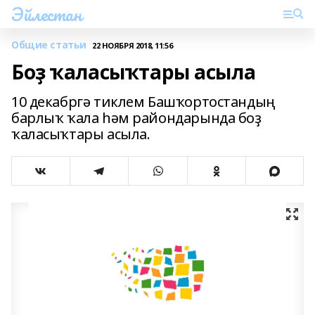
Эйлестан
Общие статьи
22 НОЯБРЯ 2018, 11:56
Боҙ ҡаласыҡтары асыла
10 декабргә тиклем Башҡортостандың
барлыҡ ҡала һәм райондарында боҙ
ҡаласыҡтары асыла.