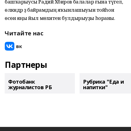
башҡарыусы Радий Хәбиров балалар ғына түгел,
өлкәндәр ҙә байрамдың яҡынлашыуын тойһон
өсөн яңы йыл мөхитен булдырыуҙы һораны.
Читайте нас
Партнеры
Фотобанк
Рубрика "Еда и
журналистов РБ
напитки"