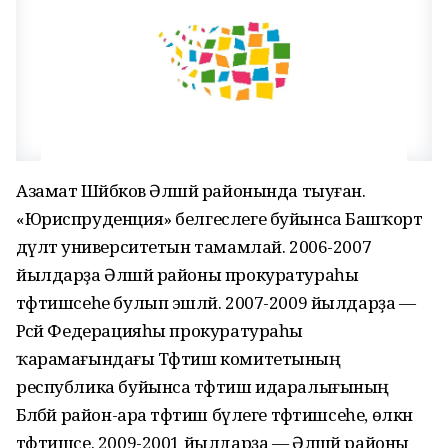
Азамат Шәйбәков Әлшәй районында тыуған.
«Юриспруденция» белгеслеге буйынса Башҡорт
дәүләт университетын тамамлай. 2006-2007
йылдарҙа Әлшәй районы прокуратураһы
тәфтишсеһе булып эшләй. 2007-2009 йылдарҙа —
Рәсәй Федерацияһы прокуратураһы
ҡарамағындағы Тәфтиш комитетының
республика буйынса тәфтиш идаралығының
Бәләбәй район-ара тәфтиш бүлеге тәфтишсеһе, өлкән
тәфтишсе. 2009-2001 йылдарҙа — Әлшәй районы