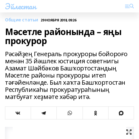
Эйлестан
Общие статьи
29 НОЯБРЯ 2018, 09:26
Мәсетле районында – яңы
прокурор
Рәсәйҙең Генераль прокуроры бойороғо
менән 35 йәшлек юстиция советнигы
Азамат Шәйбәков Башҡортостандың
Мәсетле районы прокуроры итеп
тәғәйенләнде. Был хаҡта Башҡортостан
Республикаһы прокуратураһының
матбуғат хеҙмәте хәбәр итә.