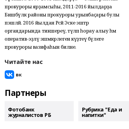
прокуроры ярҙамсыһы, 2011-2016 йылдарҙа
Бишбүләк районы прокуроры урынбаҫары булы
пэшләй. 2016 йылдан Рәсәй Эске эштәр
органдарында тикшереү, тәүләп һорау алыу һәм
оператив-эҙләү эшмәкәрлеген күҙәтеү бүлеге
прокуроры вазифаһын биләне.
Читайте нас
Партнеры
Фотобанк
Рубрика "Еда и
журналистов РБ
напитки"