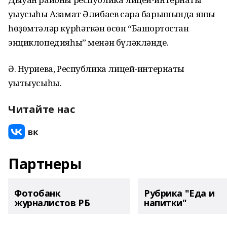
уҡыусыһы Азамат Әлибаев сара барышында яҡшы
һөҙөмтәләр күрһәткән өсөн “Башҡортостан
энциклопедияһы” менән бүләкләнде.
Ә. Нуриева, Республика лицей-интернаты
уҡытыусыһы.
Читайте нас
Партнеры
Фотобанк
Рубрика "Еда и
журналистов РБ
напитки"