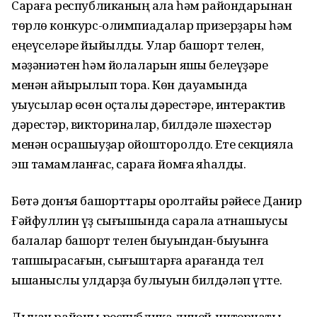
Сараға республиканың ҡала һәм райондарынан
төрлө конкурс-олимпиадалар призерҙары һәм
еңеүселәре йыйылды. Улар башҡорт телен,
мәҙәниәтен һәм йолаларын яҡшы белеүҙәре
менән айырылып тора. Көн дауамында
уҡыусылар өсөн оҫталыҡ дәрестәре, интерактив
дәрестәр, викториналар, билдәле шәхестәр
менән осрашыуҙар ойошторолдо. Ете секцияла
эш тамамланғас, сараға йомғаҡ яһалды.
Бөтә донъя башҡорттары ҡоролтайы рәйесе Данир
Ғәйфуллин үҙ сығышында сарала ҡатнашыусы
балалар башҡорт телен быуындан-быуынға
тапшырасағын, сығыштарға ҡарағанда тел
ышаныслы ҡулдарҙа булыуын билдәләп үтте.
Дыуан районы республика лицей-интернаты