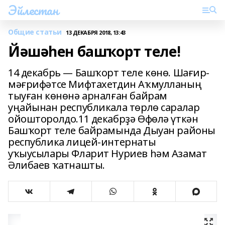
Эйлестан
Общие статьи
13 ДЕКАБРЯ 2018, 13:43
Йәшәһен башҡорт теле!
14 декабрь — Башҡорт теле көнө. Шағир-
мәғрифәтсе Мифтахетдин Аҡмулланың
тыуған көнөнә арналған байрам
уңайынан республикала төрлө саралар
ойошторолдо.11 декабрҙә Өфөлә үткән
Башҡорт теле байрамында Дыуан районы
республика лицей-интернаты
уҡыусылары Фларит Нуриев һәм Азамат
Әлибаев ҡатнашты.