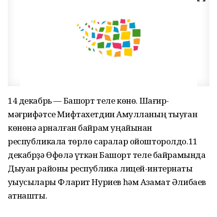
14 декабрь — Башҡорт теле көнө. Шағир-
мәғрифәтсе Мифтахетдин Аҡмулланың тыуған
көнөнә арналған байрам уңайынан
республикала төрлө саралар ойошторолдо.11
декабрҙә Өфөлә үткән Башҡорт теле байрамында
Дыуан районы республика лицей-интернаты
уҡыусылары Фларит Нуриев һәм Азамат Әлибаев
ҡатнашты.