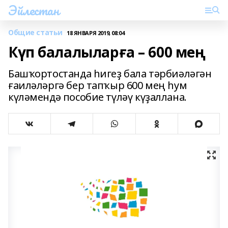
Эйлестан
Общие статьи
18 ЯНВАРЯ 2019, 08:04
Күп балалыларға – 600 мең
Башҡортостанда һигеҙ бала тәрбиәләгән
ғаиләләргә бер тапҡыр 600 мең һум
күләмендә пособие түләү күҙаллана.