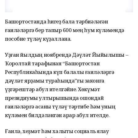
Башҡортостанда һигеҙ бала тәрбиәләгән
ғаиләләргә бер тапҡыр 600 мең һум күләмендә
пособие түләү күҙаллана.
Уҙған йылдың ноябрендә Дәүләт Йыйылышы –
Ҡоролтай тарафынан “Башҡортостан
Республикаһында күп балалы ғаиләләргә
дәүләт ярҙамы тураһында”ғы законға
үҙгәрештәр ҡабул ителгәйне. Хөкүмәт
президиумы ултырышында ошондай
ғаиләләргә аҡсаны түләү тәртибе һәм уның
күләмен билдәләнгән ҡарар ҡабул ителде.
Ғаилә, хеҙмәт һәм халыҡты социаль яҡлау