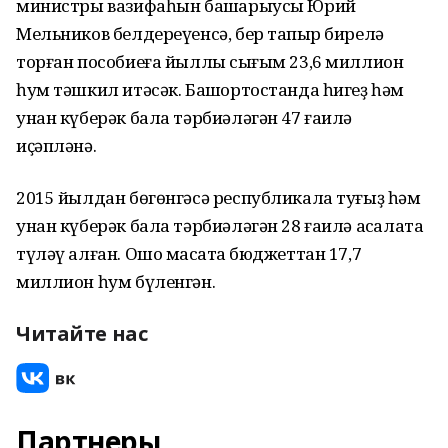
министры вазифаһын башҡарыусы Юрий
Мельников белдереүенсә, бер тапҡыр бирелә
торған пособиеға йыллыҡ сығым 23,6 миллион
һум тәшкил итәсәк. Башҡортостанда һигеҙ һәм
унан күберәк бала тәрбиәләгән 47 ғаилә
иҫәпләнә.
2015 йылдан бөгөнгәсә республикала туғыҙ һәм
унан күберәк бала тәрбиәләгән 28 ғаилә аҡсалата
түләү алған. Ошо маҡсатҡа бюджеттан 17,7
миллион һум бүленгән.
Читайте нас
Партнеры