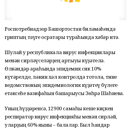
Роспотребнадзор Башҡортостан биләмәһендә
гриптың тәүге осраҡтары тураһында хәбәр итә.
Шулай уҡ республикала вирус инфекциялары
менән сирләүселәрҙең артыуы күҙәтелә.
Өлкәндәр араһында эпидемик сик 10%
күтәрелде, ләкин хәл контролдә тотола, тине
ведомствоның эпидемиологик күҙәтеү бүлеге
етәксеһе вазифаһын башҡарыусы Зөһрә Шаһиева.
Уның һүҙҙәренсә, 12900 самаһы кеше киҫкен
респиратор вирус инфекцияһы менән сирләй,
уларҙың 60% яҡыны – балалар. Был һандар