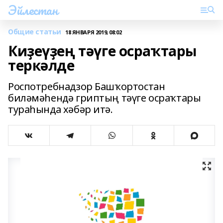
Эйлестан
Общие статьи
18 ЯНВАРЯ 2019, 08:02
Киҙеүҙең тәүге осраҡтары
теркәлде
Роспотребнадзор Башҡортостан
биләмәһендә гриптың тәүге осраҡтары
тураһында хәбәр итә.