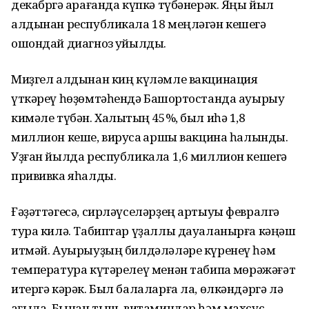
декабргә ҡарағанда күпкә түбәнерәк. Яңы йыл
алдынан республикала 18 меңләгән кешегә
ошондай диагноз ҡуйылды.
Миҙгел алдынан киң күләмле вакцинация
үткәреү һөҙөмтәһендә Башҡортостанда ауырыу
кимәле түбән. Халыҡтың 45%, был иһә 1,8
миллион кеше, вирусҡа ҡаршы вакцина һалынды.
Уҙған йылда республикала 1,6 миллион кешегә
прививка яһалды.
Ғәҙәттәгесә, сирләүселәрҙең артыуы февралгә
тура килә. Табиптар үҙаллы дауаланырға кәңәш
итмәй. Ауырыуҙың билдәләләре күренеү һәм
температура күтәрелеү менән табипҡа мөрәжәғәт
итергә кәрәк. Был балаларға ла, өлкәндәргә лә
ҡағыла. Бынан тыш, витаминдар һәм махсус