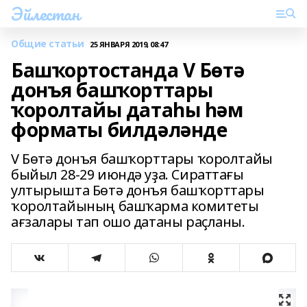
Эйлестан
Общие статьи
25 ЯНВАРЯ 2019, 08:47
Башҡортостанда V Бөтә
донъя башҡорттары
ҡоролтайы датаһы һәм
форматы билдәләнде
V Бөтә донъя башҡорттары ҡоролтайы
быйыл 28-29 июндә уҙа. Сираттағы
ултырышта Бөтә донъя башҡорттары
ҡоролтайының башҡарма комитеты
ағзалары тап ошо датаны раҫланы.