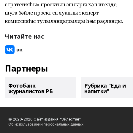
стратегияһы» проектын эшләргә хәл ителде,
шуға бәйле проект өсөн яуаплы эксперт
комиссияһы тулыландырылды һәм раҫланды.
Читайте нас
Партнеры
Фотобанк
Рубрика "Еда и
журналистов РБ
напитки"
© 2020-2026 Сайт издания "Эйлестан"
Об использовании персональных данных