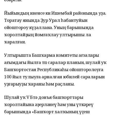
Йыйындың икенсе көнө Ишембай районында уҙа.
Торатау янында Ҙур Урал һабантуйын
ойоштороу күҙаллана. Уның барышында
ҡоролтайҙың йомғаҡлау ултырышы ла
ҡаралған.
Ултырышта Башҡарма комитеты ағзалары
ағымдағы йылға төп саралар планын, шулай уҡ
Башҡортостан Республикаһы ойошторолоуға
100 йыл тулыуға арналған юбилей сараларын
уҙғарыуҙы ҡараны һәм раҫланы.
Шулай уҡ V Бөтә донъя башҡорттары
ҡоролтайына әҙерләнеү һәм уны үткәреү
барышында «Башҡорт халҡының үҫеш