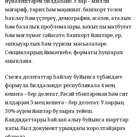
йүнәлештәрен билдәләне. Улар – милли
мәғариф, тарих һәм мәҙәниәт, башҡорт телен
һаҡлау һәм үҫтереү, демография, әсәлек, аталыҡ
һәм балалыҡ проблемалары, ваҡытлы матбуғат
һәм мәғлүмәт сәйәсәте, башҡорт йәштәре, ер,
эшҡыуарлыҡ һәм туризм мәсьәләләре.
Секцияларҙың йөкмәткеһе, форматы һуңғараҡ
аныҡлана.
Съезға делегаттар һайлау буйынса түбәндәге
формула билдәләнде: республикала 4 мең
кешегә – бер делегат, Рәсәй төбәктәренән һәм сит
илдәрҙән 3 мең кешегә – бер делегат. Уларҙың
30% әүҙем йәштәр булырға тейеш.
Кандидаттарҙы һайлап алыу буйынса шарттар
ҡаты, был документ урындағы ҡоролтайҙарға
ебәрелә.