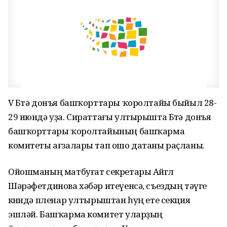
V Бөтә донъя башҡорттары ҡоролтайы быйыл 28-
29 июндә уҙа. Сираттағы ултырышта Бөтә донъя
башҡорттары ҡоролтайының башҡарма
комитеты ағзалары тап ошо датаны раҫланы.
Ойошманың матбуғат секретары Айгөл
Шәрәфетдинова хәбәр итеүенсә, съездың тәүге
көнөндә пленар ултырыштан һуң ете секция
эшләй. Башҡарма комитет уларҙың