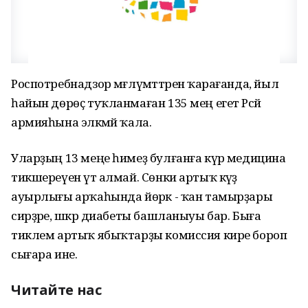
Роспотребнадзор мәғлүмәттәренә ҡарағанда, йыл
һайын дөрөҫ туҡланмаған 135 мең егет Рәсәй
армияһына эләкмәй ҡала.
Уларҙың 13 меңе һимеҙ булғанға күрә медицина
тикшереүен үтә алмай. Сөнки артыҡ кәүҙә
ауырлығы арҡаһында йөрәк - ҡан тамырҙары
сирҙәре, шәкәр диабеты башланыуы бар. Быға
тиклем артыҡ ябыҡтарҙы комиссия кире бороп
сығара ине.
Читайте нас