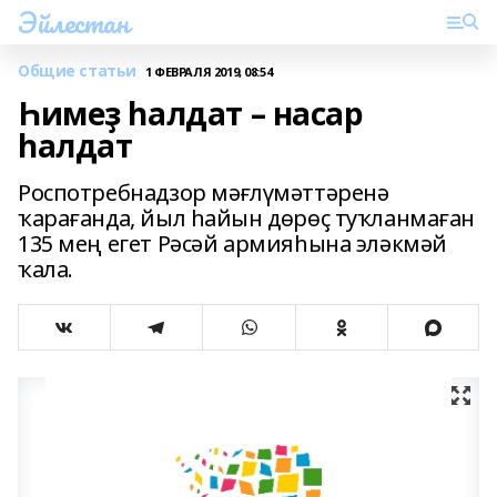
Эйлестан
Общие статьи
1 ФЕВРАЛЯ 2019, 08:54
Һимеҙ һалдат – насар
һалдат
Роспотребнадзор мәғлүмәттәренә
ҡарағанда, йыл һайын дөрөҫ туҡланмаған
135 мең егет Рәсәй армияһына эләкмәй
ҡала.