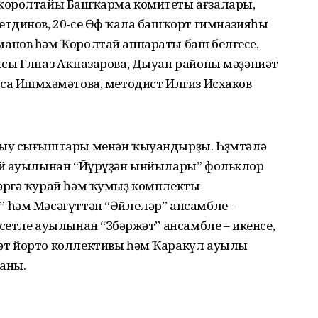
ҡоролтайы Башҡарма комитеты ағзалары,
тдинов, 20-се Өфө ҡала башҡорт гимназияһы
анов һәм Ҡоролтай аппараты баш белгесе,
ы Гөлназ Аҡназарова, Дыуан районы мәҙәниәт
а Ишмөхәмәтова, методист Илгиз Исхаков
ыу сығыштары менән ҡыуандырҙы. Һөҙөмтәлә
ай ауылынан “Йүрүҙән ынйылары” фольклор
әргә ҡурай һәм ҡумыҙ комплекты
 һәм Мәсәғүттән “Әйлеләр” ансамбле –
етле ауылынан “Зөбәржәт” ансамбле – икенсе,
т йорто коллективы һәм Ҡаракүл ауылы
ланы.