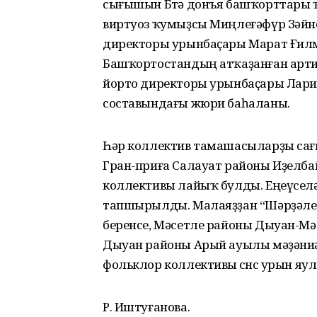
сығышын Бөтә донъя башҡорттары 
виртуоз ҡумыҙсы Миңлеғәфүр Зәйне
директоры урынбаҫары Марат Ғилм
Башҡортостандың атҡаҙанған артис
йорто директоры урынбаҫары Ларис
составындағы жюри баһаланы.
Һәр коллектив тамашасыларҙы сағ
Гран-приға Салауат районы Иҙелб
коллективы лайыҡ булды. Еңеүсел
тапшырылды. Малаяҙҙан “Шәрҙәле”
беренсе, Мәсетле районы Дыуан-Мәс
Дыуан районы Арый ауылы мәҙәниә
фольклор коллективы өсөнсө урын яу
Р. Иштуғанова.