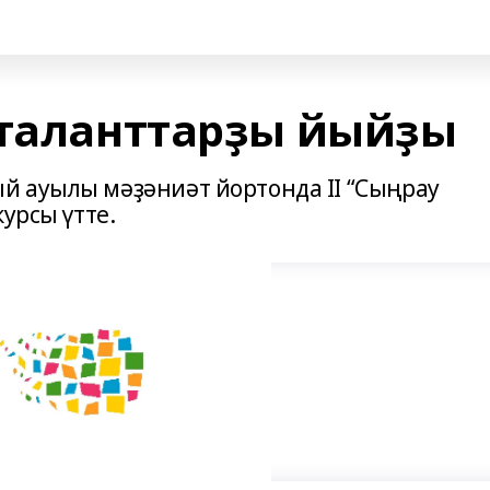
 таланттарҙы йыйҙы
й ауылы мәҙәниәт йортонда II “Сыңрау
урсы үтте.