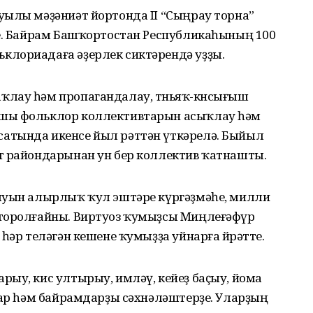
уылы мәҙәниәт йортонда II “Сыңрау торна”
те. Байрам Башҡортостан Республикаһының 100
лориадаға әҙерлек сиктәрендә уҙҙы.
лау һәм пропагандалау, төньяҡ-көнсығыш
ҡшы фольклор коллективтарын асыҡлау һәм
атында икенсе йыл рәттән үткәрелә. Быйыл
т райондарынан ун бер коллектив ҡатнашты.
яуын алырлыҡ ҡул эштәре күргәҙмәһе, милли
шторолғайны. Виртуоз ҡумыҙсы Миңлеғәфүр
һәр теләгән кешене ҡумыҙҙа уйнарға өйрәтте.
ыу, кис ултырыу, имләү, кейеҙ баҫыу, йома
лар һәм байрамдарҙы сәхнәләштерҙе. Уларҙың