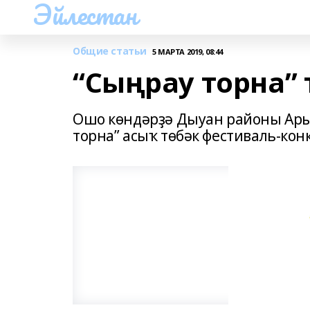
Эйлестан
Общие статьи
5 МАРТА 2019, 08:44
“Сыңрау торна”
Ошо көндәрҙә Дыуан районы Ары
торна” асыҡ төбәк фестиваль-конк