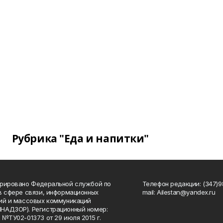
Рубрика "Еда и напитки"
рировано Федеральной службой по
Телефон редакции: (347)98
в сфере связи, информационных
mail: Ailestan@yandex.ru
ий и массовых коммуникаций
НАДЗОР). Регистрационный номер:
 №ТУ02-01373 от 29 июля 2015 г.