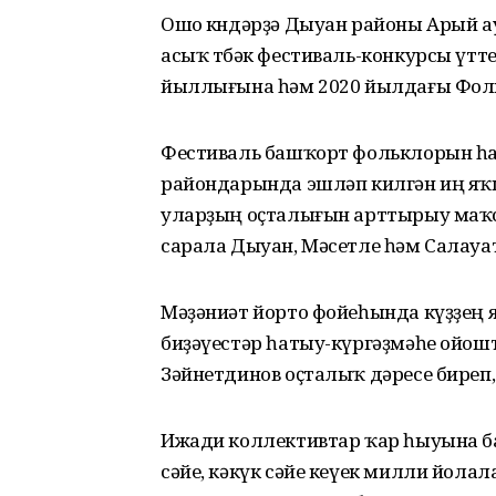
Ошо көндәрҙә Дыуан районы Арый а
асыҡ төбәк фестиваль-конкурсы үт
йыллығына һәм 2020 йылдағы Фольк
Фестиваль башҡорт фольклорын һаҡ
райондарында эшләп килгән иң я
уларҙың оҫталығын арттырыу маҡс
сарала Дыуан, Мәсетле һәм Салауа
Мәҙәниәт йорто фойеһында күҙҙең 
биҙәүестәр һатыу-күргәҙмәһе ойо
Зәйнетдинов оҫталыҡ дәресе биреп, 
Ижади коллективтар ҡар һыуына бар
сәйе, кәкүк сәйе кеүек милли йола