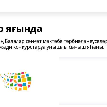
 яғында
 Балалар сәнғәт мәктәбе тәрбиәләнеүселә
ижади конкурстарҙа уңышлы сығыш яһаны.