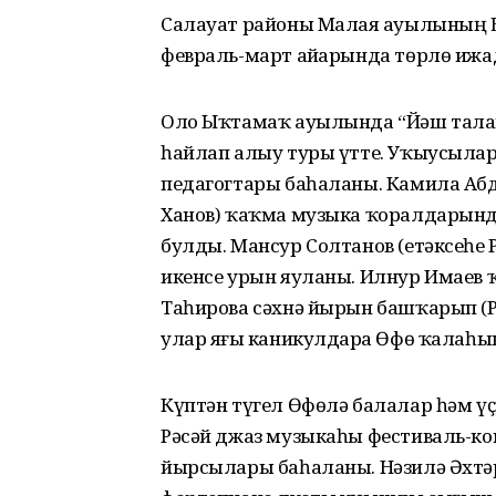
Салауат районы Малаяҙ ауылының Б
февраль-март айҙарында төрлө иж
Оло Ыҡтамаҡ ауылында “Йәш талан
һайлап алыу туры үтте. Уҡыусыла
педагогтары баһаланы. Камила Абд
Ханов) ҡаҡма музыка ҡоралдарынд
булды. Мансур Солтанов (етәксеһе Р
икенсе урын яуланы. Илнур Имаев ҡ
Таһирова сәхнә йырын башҡарып (Р.
улар яҙғы каникулдарҙа Өфө ҡалаһын
Күптән түгел Өфөлә балалар һәм үҫ
Рәсәй джаз музыкаһы фестиваль-к
йырсылары баһаланы. Нәзилә Әхтәр