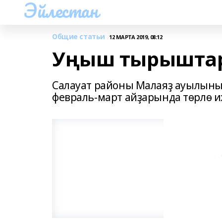
Эйлестан
Общие статьи
12 МАРТА 2019, 08:12
Уңыш тырыштар
Салауат районы Малаяҙ ауылының
февраль-март айҙарында төрлө 