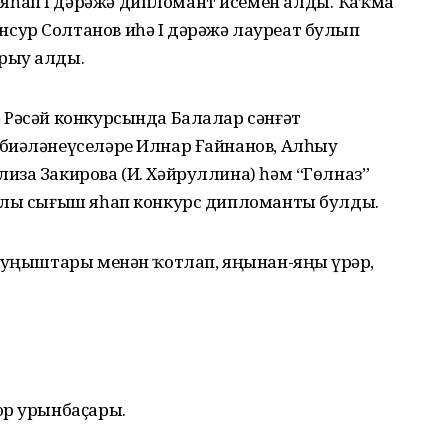
һап I дәрәжә дипломант исемен алды. Ҡаҡма
ур Солтанов иһә I дәрәжә лауреат булып
рыу алды.
 Рәсәй конкурсында Балалар сәнғәт
биәләнеүселәре Илнар Ғайнанов, Алһыу
иза Закирова (И. Хәйруллина) һәм “Гөлназ”
ышлы сығыш яһап конкурс дипломанты булды.
 уңыштары менән ҡотлап, яңынан-яңы үрҙәр,
ор урынбаҫары.