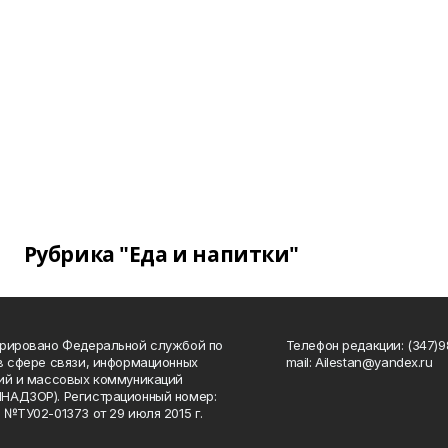
Рубрика "Еда и напитки"
рировано Федеральной службой по
Телефон редакции: (347)98
в сфере связи, информационных
mail: Ailestan@yandex.ru
ий и массовых коммуникаций
НАДЗОР). Регистрационный номер:
 №ТУ02-01373 от 29 июля 2015 г.