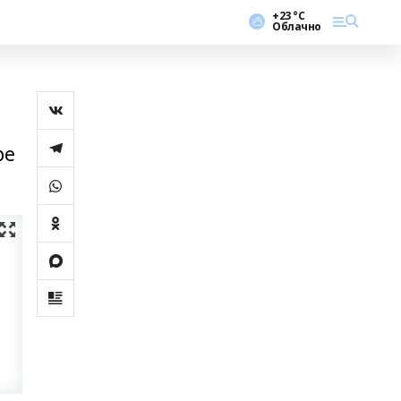
+23 °С
Облачно
ре