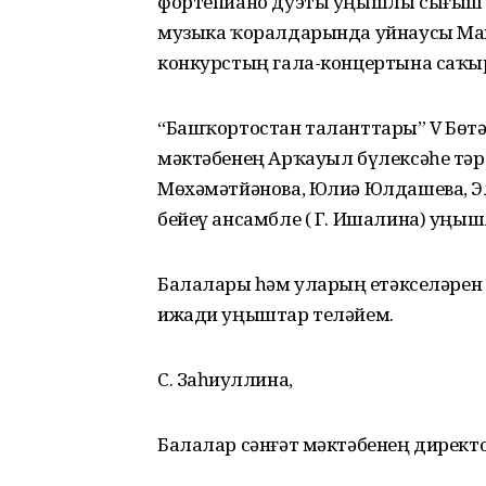
фортепиано дуэты уңышлы сығыш я
музыка ҡоралдарында уйнаусы Манс
конкурстың гала-концертына саҡы
“Башҡортостан таланттары” V Бөтә
мәктәбенең Арҡауыл бүлексәһе тәр
Мөхәмәтйәнова, Юлиә Юлдашева, Эл
бейеү ансамбле ( Г. Ишалина) уң
Балаларҙы һәм уларҙың етәкселәрен
ижади уңыштар теләйем.
С. Заһиҙуллина,
Балалар сәнғәт мәктәбенең директ