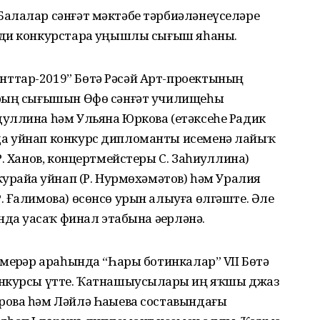
алалар сәнғәт мәктәбе тәрбиәләнеүселәре
ади конкурстарҙа уңышлы сығыш яһаны.
ттар-2019” Бөтә Рәсәй Арт-проектының
рҙың сығышын Өфө сәнғәт училищеһы
уллина һәм Ульяна Юркова (етәксеһе Радик
а уйнап конкурс дипломанты исеменә лайыҡ
. Ханов, концертмейстеры С. Заһиҙуллина)
урайҙа уйнап (Р. Нурмөхәмәтов) һәм Уралия
 Ғалимова) өсөнсө урын алыуға өлгәште. Әле
да уҙасаҡ финал этабына әҙерләнә.
мерҙәр араһында “Һары ботинкалар” VII Бөтә
онкурсы үтте. Ҡатнашыусыларҙы иң яҡшы джаз
ова һәм Ләйлә Һаҙыева составындағы