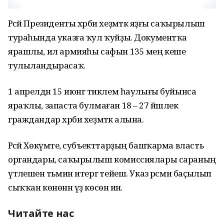
Рәсәй Президенты хәрби хеҙмәткә яҙғы саҡырылыш
тураһында указға ҡул ҡуйҙы. Документҡа
ярашлы, ил армияһы сафын 135 мең кеше
тулыландырасаҡ.
1 апрелдән 15 июнгә тиклем һаулығы буйынса
яраҡлы, запаста булмаған 18 – 27 йәшлек
граждандар хәрби хеҙмәткә алына.
Рәсәй Хөкүмәте, субъекттарҙың башҡарма власть
органдары, саҡырылыш комиссиялары сараның
үтәлешен тәьмин итергә тейеш. Указ рәсми баҫылып
сыҡҡан көнөнән үҙ көсөнә инә.
Читайте нас