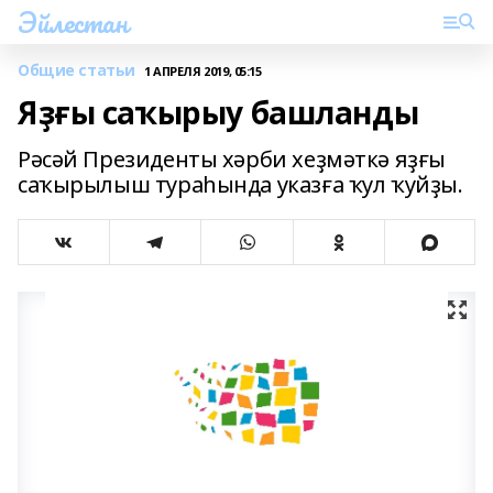
Эйлестан
Общие статьи
1 АПРЕЛЯ 2019, 05:15
Яҙғы саҡырыу башланды
Рәсәй Президенты хәрби хеҙмәткә яҙғы
саҡырылыш тураһында указға ҡул ҡуйҙы.