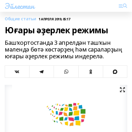
Эйлестан
Общие статьи
1 АПРЕЛЯ 2019, 05:17
Юғары әҙерлек режимы
Башҡортостанда 3 апрелдән ташҡын
мәлендә бөтә көстәрҙең һәм сараларҙың
юғары әҙерлек режимы индерелә.