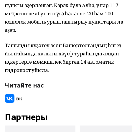
пункты әҙерләнгән. Кәрәк була ҡалһа, улар 117
мең кешене ҡабул итеүгә һәләтле. 20 һәм 100
кешелек мобиль урынлаштырыу пункттары ла
әҙер.
Ташҡынды күҙәтеү өсөн Башҡортостандың һигеҙ
йылғаһында халыҡты хәүеф тураһында алдан
иҫкәртергә мөмкинлек биргән 14 автоматик
гидропост ҡуйыла.
Читайте нас
Партнеры