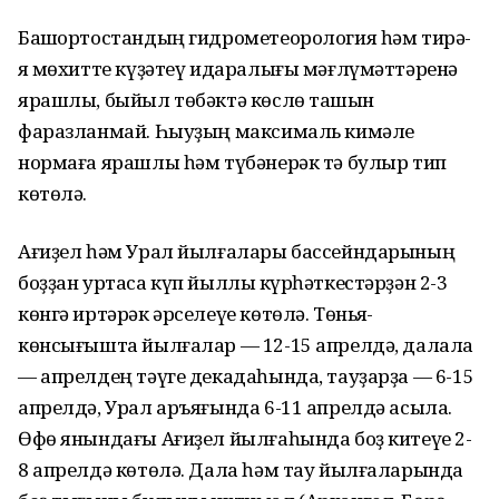
Башҡортостандың гидрометеорология һәм тирә-
яҡ мөхитте күҙәтеү идаралығы мәғлүмәттәренә
ярашлы, быйыл төбәктә көслө ташҡын
фаразланмай. Һыуҙың максималь кимәле
нормаға ярашлы һәм түбәнерәк тә булыр тип
көтөлә.
Ағиҙел һәм Урал йылғалары бассейндарының
боҙҙан уртаса күп йыллыҡ күрһәткестәрҙән 2-3
көнгә иртәрәк әрселеүе көтөлә. Төньяҡ-
көнсығышта йылғалар — 12-15 апрелдә, далала
— апрелдең тәүге декадаһында, тауҙарҙа — 6-15
апрелдә, Урал аръяғында 6-11 апрелдә асыла.
Өфө янындағы Ағиҙел йылғаһында боҙ китеүе 2-
8 апрелдә көтөлә. Дала һәм тау йылғаларында