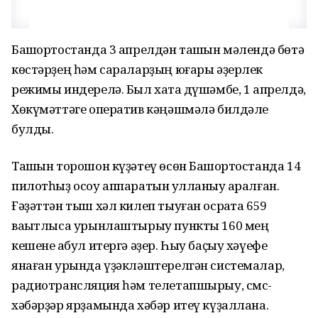
Башҡортостанда 3 апрелдән ташҡын мәлендә бөтә
көстәрҙең һәм сараларҙың юғары әҙерлек
режимы индерелә. Был хаҡта дүшәмбе, 1 апрелдә,
Хөкүмәттәге оператив кәңәшмәлә билдәле
булды.
Ташҡын торошон күҙәтеү өсөн Башҡортостанда 14
пилотһыҙ осоу аппаратын ҡулланыу ҡаралған.
Ғәҙәттән тыш хәл килеп тыуған осраҡта 659
ваҡытлыса урынлаштырыу пункты 160 мең
кешене ҡабул итергә әҙер. Һыу баҫыу хәүефе
янаған урында үҙәкләштерелгән системалар,
радиотрансляция һәм телетапшырыу, смс-
хәбәрҙәр ярҙамында хәбәр итеү күҙаллана.