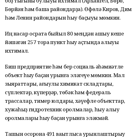
боҙ тығыны булыуы ихтимал (Архангел, Бөрө,
Бөрйән һәм башҡа райондарҙа). Өфөлә Киров, Дим
һәм Ленин райондарын һыу баҫыуы мөмкин.
Иң насар осраҡта быйыл 80 меңдән ашыу кеше
йәшәгән 257 тораҡ пункт һыу аҫтында ҡалыуы
ихтимал.
Биш предприятие һәм бер социаль әһәмиәтле
объект һыу баҫҡан урынға эләгеүе мөмкин. Мал
зыяраттары, ағыулы химикат складтары,
сүплектәр, күперҙәр, төбәк һәм федераль
трассалар, тимер юлдары, хәүефле объекттар,
хужаһыҙ гидротехник ҡоролмалар, һыу алыу
ҡоролмалары һыу баҫҡан урынға эләкмәй.
Ташҡын осорона 491 ваҡытлыса урынлаштырыу