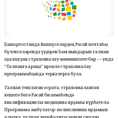
Башҡортостанда йәшәүселәрҙең Рәсәй почтаһы
бүлексәләрендә үҙҙәрен һәм яҡындарын талпан
ҡаҙалыуҙан страховкалау мөмкинлеге бар — унда
“Талпанға ҡаршы” ирекле страховкалау
программаһында теркәлергә була.
Талпан тешләгән осраҡта, страховкаланған
кешегә бөтә Рәсәй биләмәһендә
квалификациялы медицина ярҙамы күрһәтелә.
Программа амбулатор-поликлиника ярҙамын
алырға, талпан энцефалиты менән сирләп