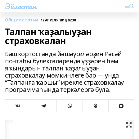
Эйлестан
Общие статьи
12 АПРЕЛЯ 2019, 07:30
Талпан ҡаҙалыуҙан
страховкалан
Башҡортостанда йәшәүселәрҙең Рәсәй
почтаһы бүлексәләрендә үҙҙәрен һәм
яҡындарын талпан ҡаҙалыуҙан
страховкалау мөмкинлеге бар — унда
“Талпанға ҡаршы” ирекле страховкалау
программаһында теркәлергә була.