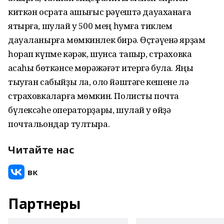
киткән осраҡта ашығыс рәүештә дауаханаға
ятырға, шулай уҡ 500 мең һумға тиклем
дауаланырға мөмкинлек бирә. Өҫтәүенә ярҙам
һорап күпме кәрәк, шунса тапҡыр, страховка
аҡсаһы бөткәнсе мөрәжәғәт итергә була. Яңы
тыуған сабыйҙы ла, оло йәштәге кешене лә
страховкаларға мөмкин. Полисты почта
бүлексәһе операторҙары, шулай уҡ өйҙә
почтальондар тултыра.
Читайте нас
Партнеры