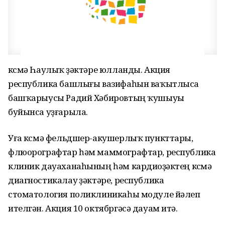
күсмә Һаулыҡ үҙәктәре юлланды. Акция
республика башлығы вазифаһын ваҡытлыса
башҡарыусы Радий Хәбировтың ҡушыуы
буйынса уҙғарыла.
Уға күсмә фельдшер-акушерлыҡ пункттары,
флюорографтар һәм маммографтар, республика
клиник дауаханаһының һәм кардиоүҙәктең күсмә
диагностикалау үҙәктәре, республика
стоматология поликлиникаһы модуле йәлеп
ителгән. Акция 10 октябргәсә дауам итә.