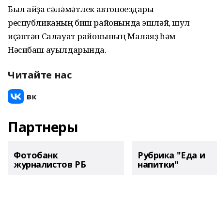
Был айҙа сәләмәтлек автопоездары
республиканың биш районында эшләй, шул
иҫәптән Салауат районының Малаяҙ һәм
Нәсибаш ауылдарында.
Читайте нас
Партнеры
Фотобанк
Рубрика "Еда и
журналистов РБ
напитки"