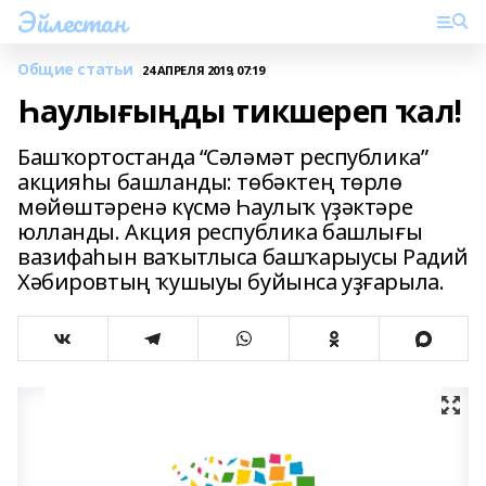
Эйлестан
Общие статьи
24 АПРЕЛЯ 2019, 07:19
Һаулығыңды тикшереп ҡал!
Башҡортостанда “Сәләмәт республика”
акцияһы башланды: төбәктең төрлө
мөйөштәренә күсмә Һаулыҡ үҙәктәре
юлланды. Акция республика башлығы
вазифаһын ваҡытлыса башҡарыусы Радий
Хәбировтың ҡушыуы буйынса уҙғарыла.