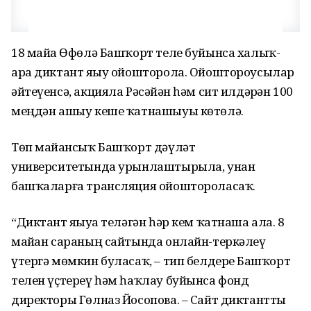
18 майҙа Өфөлә Башҡорт теле буйынса халыҡ-
ара диктант яҙыу ойошторола. Ойоштороусылар
әйтеүенсә, акцияла Рәсәйҙән һәм сит илдәрҙән 100
меңдән ашыу кеше ҡатнашыуы көтөлә.
Төп майҙансыҡ Башҡорт дәүләт
университетында урынлаштырыла, унан
башҡаларға трансляция ойоштороласаҡ.
“Диктант яҙыуҙа теләгән һәр кем ҡатнаша ала. 8
майҙан сараның сайтында онлайн-теркәлеү
үтергә мөмкин буласаҡ, – тип белдерҙе Башҡорт
телен үҫтереү һәм һаҡлау буйынса фонд
директоры Гөлназ Йосопова. – Сайт диктантты