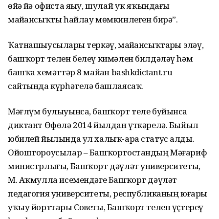
өйҙә йә офиста яҙыу, шулай уҡ яҡындағы
майҙансыҡты һайлау мөмкинлеген бирә”.
Ҡатнашыусыларҙы теркәү, майҙансыҡтарҙы эҙләү,
башҡорт телен белеү кимәлен билдәләү һәм
башҡа хеҙмәттәр 8 майҙан bashkdictant.ru
сайтында күрһәтелә башлаясаҡ.
Мәғлүм булыуынса, башҡорт теле буйынса
диктант Өфөлә 2014 йылдан үткәрелә. Быйыл
юбилей йылында ул халыҡ-ара статус алды.
Ойоштороусылар – Башҡортостандың Мәғариф
министрлығы, Башҡорт дәүләт университеты,
М. Аҡмулла исемендәге Башҡорт дәүләт
педагогия университеты, республиканың юғары
уҡыу йорттары Советы, Башҡорт телен үҫтереү