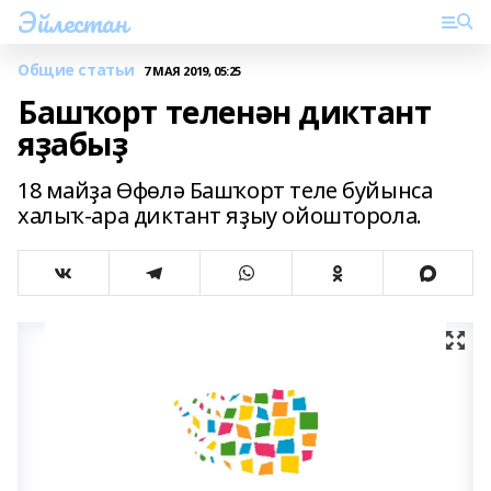
Эйлестан
Общие статьи
7 МАЯ 2019, 05:25
Башҡорт теленән диктант
яҙабыҙ
18 майҙа Өфөлә Башҡорт теле буйынса
халыҡ-ара диктант яҙыу ойошторола.