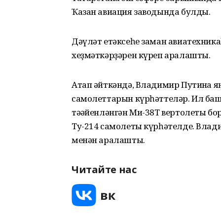
Ҡазан авиация заводында булды.
Дәүләт етәксеһе заман авиатехник
хеҙмәткәрҙәрен күреп аралашты.
Атап әйткәндә, Владимир Путинға яң
самолеттарын күрһәттеләр. Ил башл
тәғәйенләнгән Ми-38Т вертолеты бо
Ту-214 самолеты күрһәтелде. Влад
менән аралашты.
Читайте нас