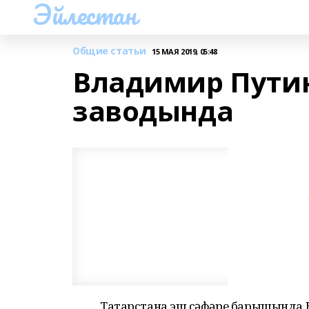
Эйлестан
Общие статьи
15 МАЯ 2019, 05:48
Владимир Путин
заводында
Татарстанға эш сәфәре барышында 