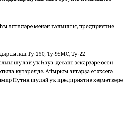
аһы өлгөләре менән танышты, предприятие
ыртылған Ту-160, Ту-95МС, Ту-22
ығы шулай уҡ Һауа-десант ғәскәрҙәре өсөн
ртына күтәрелде. Айырым ангарҙа етәксегә
имир Путин шулай уҡ предприятие хеҙмәткәре