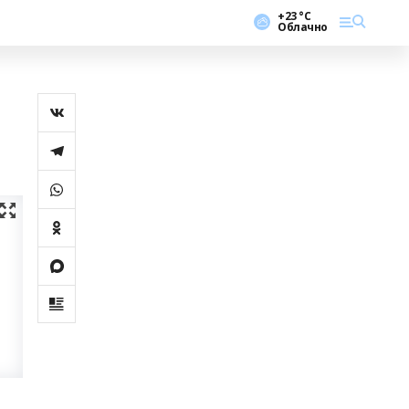
+23 °С
Облачно