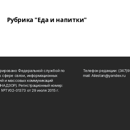
Рубрика "Еда и напитки"
рировано Федеральной службой по
Телефон редакции: (347)98
в сфере связи, информационных
mail: Ailestan@yandex.ru
ий и массовых коммуникаций
НАДЗОР). Регистрационный номер:
 №ТУ02-01373 от 29 июля 2015 г.