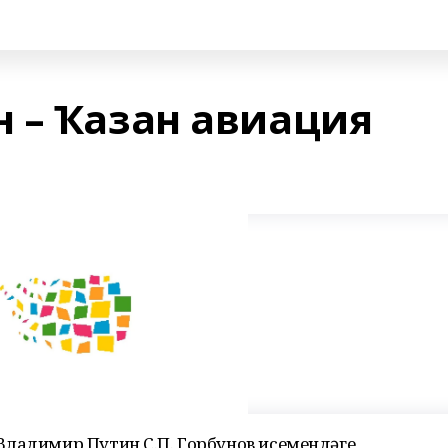
 – Ҡазан авиация
Владимир Путин С.П. Горбунов исемендәге