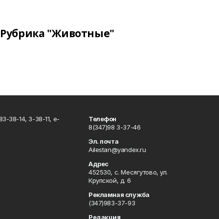
Рубрика "Животные"
3-38-14, 3-38-11, e-
Телефон
8(347)98 3-37-46
Эл. почта
Ailestan@yandex.ru
Адрес
452530, с. Месягутово, ул.
Крупской, д. 6
Рекламная служба
(347)983-37-93
Редакция