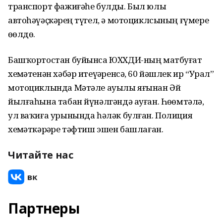
транспорт фажиғәһе булды. Был юлы
автоһәүәҫкәрҙең түгел, ә мотоциклсының ғүмере
өҙөлдө.
Башҡортостан буйынса ЮХХДИ-ның матбуғат
хеҙмәтенән хәбәр итеүҙәренсә, 60 йәшлек ир “Урал”
мотоциклында Мәтәле ауылы яғынан Әй
йылғаһына табан йүнәлгәндә ауған. Һөҙөмтәлә,
ул ваҡиға урынында һәләк булған. Полиция
хеҙмәткәрҙәре тәфтиш эшен башлаған.
Читайте нас
Партнеры