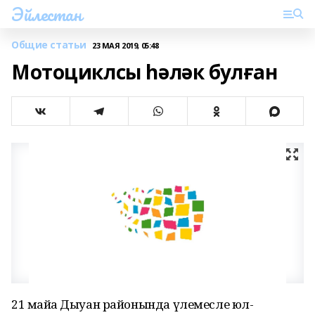
Эйлестан
Общие статьи
23 МАЯ 2019, 05:48
Мотоциклсы һәләк булған
21 майҙа Дыуан районында үлемесле юл-