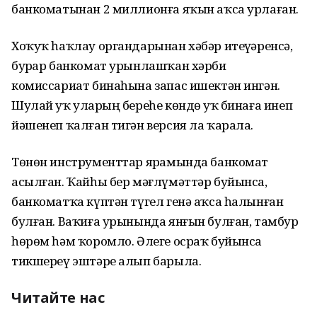
банкоматынан 2 миллионға яҡын аҡса урлаған.
Хоҡуҡ һаҡлау органдарынан хәбәр итеүҙәренсә,
бурҙар банкомат урынлашҡан хәрби
комиссариат бинаһына запас ишектән ингән.
Шулай уҡ уларҙың береһе көндөҙ уҡ бинаға инеп
йәшенеп ҡалған тигән версия ла ҡарала.
Төнөн инструменттар ярҙамында банкомат
асылған. Ҡайһы бер мәғлүмәттәр буйынса,
банкоматҡа күптән түгел генә аҡса һалынған
булған. Ваҡиға урынында янғын булған, тамбур
һөрөм һәм ҡоромло. Әлеге осраҡ буйынса
тикшереү эштәре алып барыла.
Читайте нас