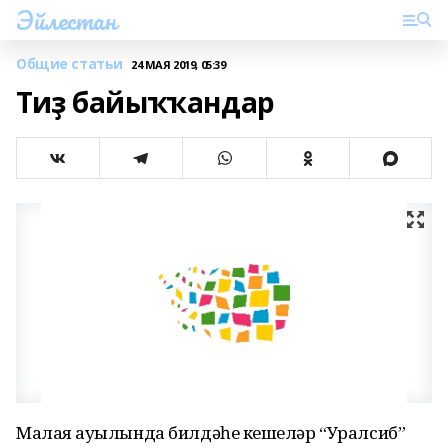
Эйлестан
Общие статьи
24 МАЯ 2019, 05:39
Тиҙ байыҡҡандар
Малаяҙ ауылында билдәһеҙ кешеләр “Уралсиб”