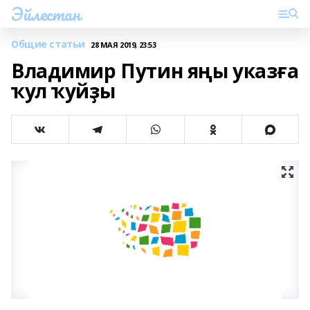
Эйлестан
Общие статьи
28 МАЯ 2019, 23:53
Владимир Путин яңы указға
ҡул ҡуйҙы