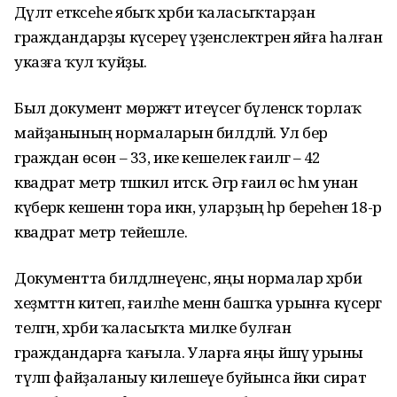
Дәүләт етәксеһе ябыҡ хәрби ҡаласыҡтарҙан
граждандарҙы күсереү үҙенсәлектәрен яйға һалған
указға ҡул ҡуйҙы.
Был документ мөрәжәғәт итеүсегә бүленәсәк торлаҡ
майҙанының нормаларын билдәләй. Ул бер
граждан өсөн – 33, ике кешелек ғаиләгә – 42
квадрат метр тәшкил итәсәк. Әгәр ғаилә өс һәм унан
күберәк кешенән тора икән, уларҙың һәр береһенә 18-әр
квадрат метр тейешле.
Документта билдәләнеүенсә, яңы нормалар хәрби
хеҙмәттән китеп, ғаиләһе менән башҡа урынға күсергә
теләгән, хәрби ҡаласыҡта милке булған
граждандарға ҡағыла. Уларға яңы йәшәү урыны
түләп файҙаланыу килешеүе буйынса йәки сират