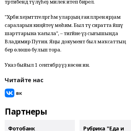
тәртибендә түләүһеҙ милек итеп бирелә.
"Хәрби хеҙмәттәгеләргә һәм уларҙың ғаиләләренә ярҙам
сараларын киңәйтеү мөһим. Был тәү сиратта йәшәү
шарттарына ҡағыла", – тигәйне үҙ сығышында
Владимир Путин. Яңы документ был маҡсаттың
бер өлөшө булып тора.
Указ быйыл 1 сентябрҙә үҙ көсөнә инә.
Читайте нас
Партнеры
Фотобанк
Рубрика "Еда и