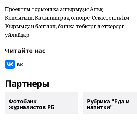
Проектты тормошҡа ашырыуҙы Алыҫ
Көнсығыш, Калининград өлкәләре, Севастопль һәм
Ҡырымдан башлап, башҡа төбәктәргә лә еткерергә
уйлайҙар.
Читайте нас
Партнеры
Фотобанк
Рубрика "Еда и
журналистов РБ
напитки"