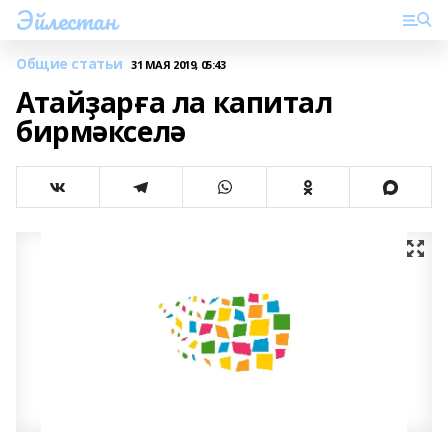
Эйлестан
Общие статьи
31 МАЯ 2019, 05:43
Атайҙарға ла капитал
бирмәкселә