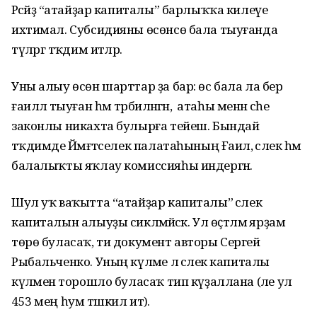
Рәсәйҙә “атайҙар капиталы” барлыҡҡа килеүе
ихтимал. Субсидияны өсөнсө бала тыуғанда
түләргә тәҡдим итәләр.
Уны алыу өсөн шарттар ҙа бар: өс бала ла бер
ғаиләлә тыуған һәм тәрбиәләнгән, ә атаһы менән әсәһе
законлы никахта булырға тейеш. Бындай
тәҡдимде Йәмәғәтселек палатаһының Ғаилә, әсәлек һәм
балалыҡты яҡлау комиссияһы индергән.
Шул уҡ ваҡытта “атайҙар капиталы” әсәлек
капиталын алыуҙы сикләмәйәсәк. Ул өҫтәлмә ярҙам
төрө буласаҡ, ти документ авторы Сергей
Рыбальченко. Уның күләме лә әсәлек капиталы
күләменә торошло буласаҡ тип күҙаллана (әле ул
453 мең һум тәшкил итә).