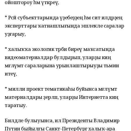
ойоштороу һәм үткәреү,
* Рәсәй субъекттарында үҙебеҙҙең һәм сит илдәрҙең
эксперттары ҡатнашлығында эшлекле саралар
уҙғарыу,
* халыҡҡа экологик тәрбиә биреү маҡсатында
видеоматериалдар булдырып, уларҙы киң
мәғлүмәт сараларына урынлаштырыуҙы тәьмин
итеү,
* милли проект тематикаһы буйынса мәғлүмәт
материалдары әҙерләп, уларҙы Интернетта киң
таратыу.
Билдәле булыуынса, ил Президенты Владимир
Путин быйылғы Санкт-Петербург халыҡ-ара