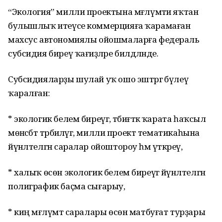
“Экология” милли проектына мәғлүмәти яҡтан
булышлыҡ итеүсе коммерцияға ҡарамаған
махсус автономиялы ойошмаларға федераль
субсидия биреү ҡағиҙәләре билдәләнде.
Субсидияларҙы шулай уҡ ошо эштәргә бүлеү
ҡаралған:
* экологик белем биреүгә, тәбиғәткә ҡарата һаҡсыл
мөнәсәбәт тәрбиәләүгә, милли проект тематикаһына
йүнәлтелгән саралар ойоштороу һәм үткәреү,
* халыҡ өсөн экологик белем биреүгә йүнәлтелгән
полиграфик баҫма сығарыу,
* киң мәғлүмәт саралары өсөн матбуғат турҙары