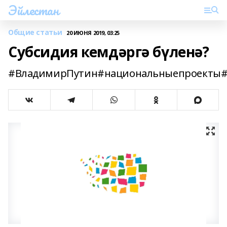
Эйлестан
Общие статьи
20 ИЮНЯ 2019, 03:25
Субсидия кемдәргә бүленә?
#ВладимирПутин#национальныепроекты#