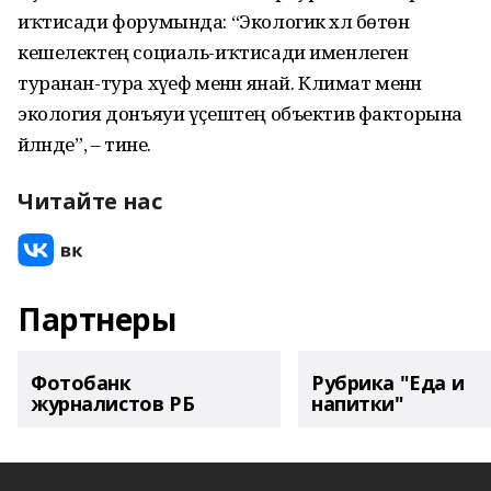
иҡтисади форумында: “Экологик хәл бөтөн
кешелектең социаль-иҡтисади именлегенә
туранан-тура хәүеф менән янай. Климат менән
экология донъяуи үҫештең объектив факторына
әйләнде”, – тине.
Читайте нас
Партнеры
Фотобанк
Рубрика "Еда и
журналистов РБ
напитки"