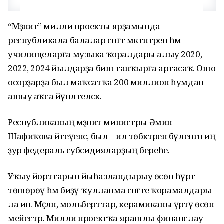
“Мәҙәниәт” милли проекты ярҙамында
республикала балалар сәнғәт мәктәптәренә һәм
училищеларға музыка ҡоралдары алыу 2020,
2022, 2024 йылдарҙа биш тапҡырға артасаҡ. Ошо
осорҙарҙа был маҡсатҡа 200 миллион һумдан
ашыу аҡса йүнәлтеләсәк.
Республиканың мәҙәниәт министры Әминә
Шафиҡова әйтеүенсә, был – ил төбәктәренә бүленгән иң
ҙур федераль субсидияларҙың береһе.
Уҡыу йорттарын йыһазландырыу өсөн һүрәт
төшөрөү һәм биҙәү-ҡулланма сәнғәте ҡорамалдары
ла инә. Мәҫәлән, мольберттар, керамиканы үртәү өсөн
мейестәр. Милли проектҡа ярашлы финанслау