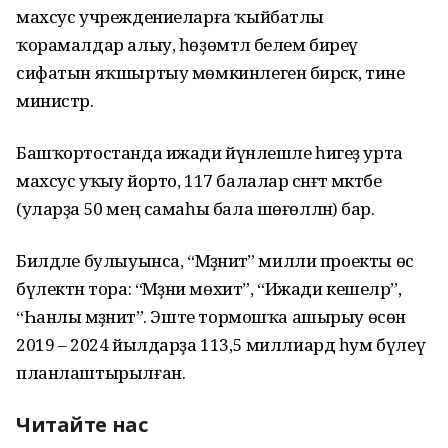
махсус учреждениеларға ҡыйбатлы
ҡорамалдар алыу, һөҙөмтәлә белем биреү
сифатын яҡшыртыу мөмкинлеген бирәсәк, тине
министр.
Башҡортостанда ижади йүнәлешле һигеҙ урта
махсус уҡыу йорто, 117 балалар сәнғәт мәктәбе
(уларҙа 50 мең самаһы бала шөғөлләнә) бар.
Билдәле булыуынса, “Мәҙәниәт” милли проекты өс
бүлектән тора: “Мәҙәни мөхит”, “Ижади кешеләр”,
“Һанлы мәҙәниәт”. Эште тормошҡа ашырыу өсөн
2019 – 2024 йылдарҙа 113,5 миллиард һум бүлеү
планлаштырылған.
Читайте нас