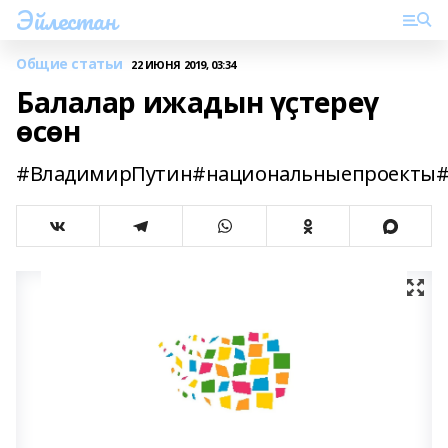
Эйлестан
Общие статьи
22 ИЮНЯ 2019, 03:34
Балалар ижадын үҫтереү
өсөн
#ВладимирПутин#национальныепроекты#