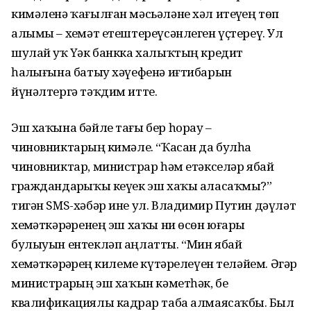
кимәленә ҡағылған мәсьәләне хәл итеүҙең төп
алымы – хеҙмәт етештереүсәнлеген үҫтереү. Ул
шулай уҡ Үҙәк банкка халыҡтың кредит
һаҙлығына батыу хәүефенә иғтибарын
йүнәлтергә тәҡдим итте.
Эш хаҡына бәйле тағы бер һорау –
чиновниктарҙың кимәле. “Ҡасан да булһа
чиновниктар, министрҙар һәм етәкселәр ябай
граждандарҙыҡы кеүек эш хаҡы аласаҡмы?”
тигән SMS-хәбәр ине ул. Владимир Путин дәүләт
хеҙмәткәрҙәренең эш хаҡы ни өсөн юғары
булыуын ентекләп аңлатты. “Мин ябай
хеҙмәткәрҙәрҙең килеме күтәрелеүен теләйем. Әгәр
министрҙарҙың эш хаҡын кәметһәк, беҙ
квалификациялы кадрҙар таба алмаясаҡбыҙ. Был