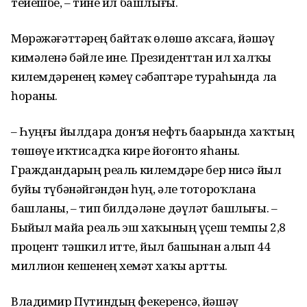
тейешбеҙ, – тине ил башлығы.
Мөрәжәғәттәрҙең байтаҡ өлөшө аҡсаға, йәшәү
кимәленә бәйле ине. Президенттан ил халҡы
килемдәренең кәмеү сәбәптәре тураһында ла
һораны.
– Һуңғы йылдарҙа донъя нефть баҙарында хаҡтың
төшөүе иҡтисадҡа кире йоғонто яһаны.
Граждандарҙың реаль килемдәре бер нисә йыл
буйы түбәнәйгәндән һуң, әле тотороҡлана
башланы, – тип билдәләне дәүләт башлығы. –
Быйыл майҙа реаль эш хаҡының үҫеш темпы 2,8
процент тәшкил итте, йыл башынан алып 44
миллион кешенең хеҙмәт хаҡы артты.
Владимир Путиндың фекеренсә, йәшәү