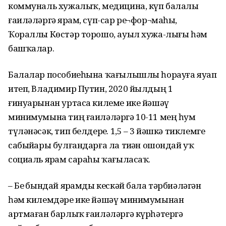
коммуналь хужалыҡ, медицина, күп балалы
ғаиләләргә ярҙам, сүп-сар ре¬фор¬маһы,
Ҡораллы Көстәр торошо, ауыл хужа-лығы һәм
башҡалар.
Балалар пособиеһына ҡағылышлы һорауға яуап
итеп, Владимир Путин, 2020 йылдың 1
ғинуарынан уртаса килеме ике йәшәү
минимумына тиң ғаиләләргә 10-11 мең һум
түләнәсәк, тип белдерҙе. 1,5 – 3 йәшкә тиклемге
сабыйҙары булғандарға ла тиҙҙән ошондай уҡ
социаль ярҙам сараһы ҡағыласаҡ.
– Беҙ бындай ярҙамды кескәй бала тәрбиәләгән
һәм килемдәре ике йәшәү минимумынан
артмаған барлыҡ ғаиләләргә күрһәтергә