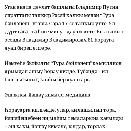
Уҙған аҙнала дәүләт башлығы Владимир Путин
сираттағы тапҡыр Рәсәй халҡы менән “Тура
бәйләнеш” уҙғарҙы. Сара 17-се тапҡыр үтте. Ул
дүрт сәғәт тә һигеҙ минут дауам итте. Был ваҡыт
эсендә Владимир Владимирович 81 һорауға
яуап биреп өлгөрҙө.
Йәмғеһе быйылғы “Тура бәйләнеш”кә миллион
ярымдан ашыу һорау килде. Түбәндә – ил
башлығының ҡайһы бер яуаптары.
Эш хаҡы, йәшәү кимәле, медицина...
Һорауҙарға килгәндә, улар, аңлашылып тора,
йәшәйешебеҙҙең иң мөһим темаларына ҡағылды
– эш хаҡы, йәшәү кимәле, юлдар, торлаҡ-