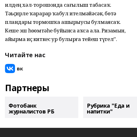
илдең хәл-торошонда сағылыш табасаҡ.
Тәьҫирле ҡарарҙар ҡабул ителмәйәсәк, бөтә
пландарҙы тормошҡа ашырыусы булмаясаҡ.
Кеше эш һөҙөмтәһе буйынса аҡса ала. Ризамын,
айырма иҫ киткес ҙур булырға тейеш түгел”.
Читайте нас
Партнеры
Фотобанк
Рубрика "Еда и
журналистов РБ
напитки"