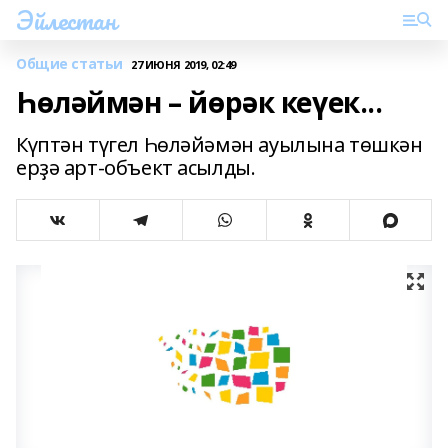
Эйлестан
Общие статьи
27 ИЮНЯ 2019, 02:49
Һөләймән – йөрәк кеүек...
Күптән түгел Һөләйәмән ауылына төшкән
ерҙә арт-объект асылды.