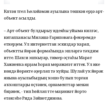
Күптән түгел Һөләйәмән ауылына төшкән ерҙә арт-
объект асылды.
– Арт-объект булдырыу идеяһы уйыма килгәс,
китапханасы Миләүшә Ғариповаға фекеремде
еткерҙем. Ул интернеттан эскиздар ҡарап,
объектты йөрәк формаһында эшләргә тәҡдим
итте. Шәхси эшҡыуар, тимер оҫтаһы Марат
Хажиевҡа ярҙам һорап мөрәжәғәт иттек. Ул ике
көндә йөрәкте әҙерләп тә ҡуйҙы. Шулай уҡ йөрәк
янына ауылыбыҙҙың ҡошо булып торған
аҡҡоштарҙы өҫтәнек, орнаменттар менән
биҙәнек, - тип һөйләп үтте мәҙәниәт йорто
етәксеһе Рида Зәйнетдинова.