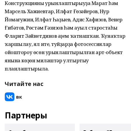
Конструкцияны урынлаштырыуҙа Марат һәм
Марсель Хажиевтар, Илфат Ғөзәйеров, Нур
Йомағужин, Илфат Һаҙыев, Адис Хафизов, Венер
Ғибәтов, Рөстәм Ғәзизов һәм ауыл старостаһы
Фларит Зәйнетдинов әүҙем ҡатнашҡан. Ҡунаҡтар
ҡаршылау, ял итеү, туйҙарҙа фотосессиялар
ойоштороу өсөн урынлаштырылған арт-объект
янына көҙөн миләштәр ултыртыу
планлаштырыла.
Читайте нас
Партнеры