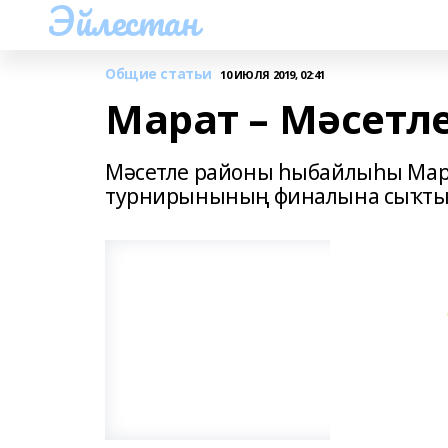
Эйлестан
Общие статьи
10 ИЮЛЯ 2019, 02:41
Марат – Мәсетл
Мәсетле районы һыбайлыһы Марат
турнирынының финалына сыҡты