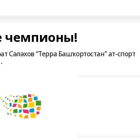
е чемпионы!
 Сәләхов “Терра Башҡортостан” ат-спорт
.