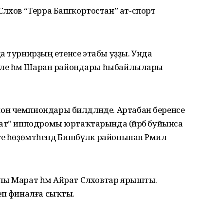
ләхов “Терра Башҡортостан” ат-спорт
а турнирҙың етенсе этабы уҙҙы. Унда
сетле һәм Шаран райондары һыбайлылары
н чемпиондары билдәләнде. Артабан беренсе
ат” ипподромы юртаҡтарында (йәрәбә буйынса
е һөҙөмтәһендә Бишбүләк районынан Рәмил
ы Марат һәм Айрат Сәләховтар ярышты.
еп финалға сыҡты.