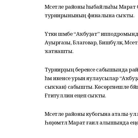
Мәсетле районы һыбайлыһы Марат Сә
турнирынының финалына сыҡты.
Үткән шәмбе “Аҡбуҙат” ипподромынд
Ауырғазы, Благовар, Бишбүләк, Мә
ҡатнашты.
Турнирҙың беренсе сабышында райо
һәм икенсе урын яулаусылар “Аҡбуҙ
сыҡҡан) сабышты. Көсөргәнешле бәйг
Ғәтиәтуллин еңеп сыҡты.
Мәсетле районы кубогына аталы-улл
Һөҙөмтәлә Марат ғаилә алышында ең