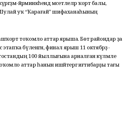
үргәҙмә-йәрминкәһендә мәсетлеләр ҡорт балы,
те. Шулай уҡ “Ҡарағай” шифаханаһының
ашҡорт тоҡомло аттар ярыша. Бөтә райондар ҙа
 этапҡа бүленгән, финал ярыш 11 октябрҙә -
ртостандың 100 йыллығына арналған күләмле
 тоҡомло аттар һанын ишәйтергә иғтибарҙы тағы