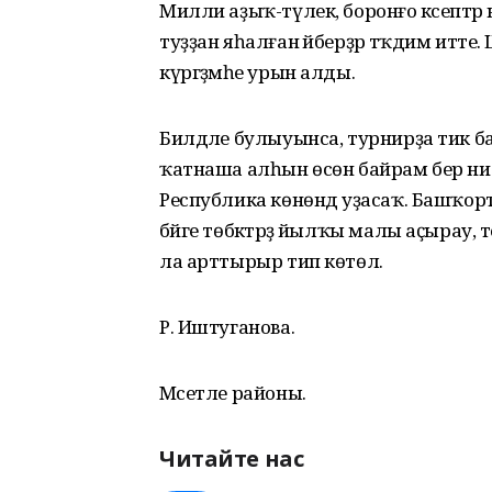
Милли аҙыҡ-түлек, боронғо кәсептәр к
туҙҙан яһалған әйберҙәр тәҡдим ит
күргәҙмәһе урын алды.
Билдәле булыуынса, турнирҙа тик б
ҡатнаша алһын өсөн байрам бер нисә
Республика көнөндә уҙасаҡ. Башҡо
бәйге төбәктәрҙә йылҡы малы аҫырау,
ла арттырыр тип көтөлә.
Р. Иштуганова.
Мәсетле районы.
Читайте нас