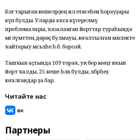
Бәләгә тарыған кешеләрҙең ил етәксеһенә һорауҙары
күп булды. Уларҙы аҡса күсерелмәү
проблемалары, ҡазаланған йорттар тураһында
мәғлүмәттең дөрөҫ булмауы, юғалтылған милекте
ҡайтарыу мәсьәләһе һ.б. борсой.
Ташҡын аҫтында 109 тораҡ, ун бер меңгә яҡын
йорт ҡалды, 25 кеше һәләк булды, хәбәрһеҙ
юғалғандар ҙа бар.
Читайте нас
Партнеры