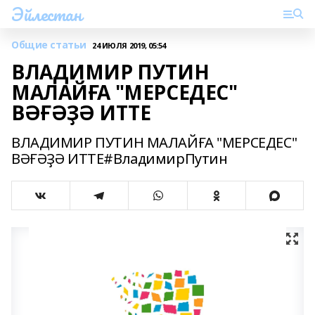
Эйлестан
Общие статьи
24 ИЮЛЯ 2019, 05:54
ВЛАДИМИР ПУТИН
МАЛАЙҒА "МЕРСЕДЕС"
ВӘҒӘҘӘ ИТТЕ
ВЛАДИМИР ПУТИН МАЛАЙҒА "МЕРСЕДЕС"
ВӘҒӘҘӘ ИТТЕ#ВладимирПутин