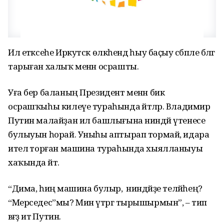
Ил етәксеһе Иркутск өлкәһендә һыу баҫыу сәбәпле бәләгә
тарыған халыҡ менән осрашты.
Уға бер баланың Президент менән бик
осрашҡыһы килеүе тураһында әйтәләр. Владимир
Путин малайҙан ил башлығына ниндәй үтенесе
булыуын һорай. Уныһы аптырап тормай, идара
ителә торған машина тураһында хыялланыуы
хаҡында әйтә.
“Дима, һиңә машина булыр, ә ниндәйҙе теләйһең?
“Мерседес”мы? Мин үтәргә тырышырмын”, – тип
вәғәҙә итә Путин.