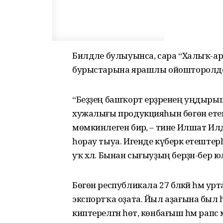
Билдәле булыуынса, сара “Халыҡ-ар
бурыстарына ярашлы ойошторолд
“Беҙҙең башҡорт ерҙәренең уңдырыш
хужалығы продукцияһын бөгөн етеш
мөмкинлеген бирә, – тине Илшат Илд
һорау тыуа. Игенде күберәк етештерһә
уҡ хәл. Бынан сығыуҙың берҙән-бер ю
Бөгөн республикала 27 бәләкәй һәм
экспортҡа оҙата. Йыл аҙағына был һа
киптерелгән һөт, көнбағыш һәм рапс ма