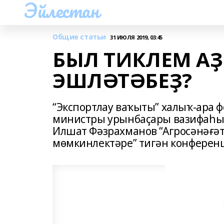
Эйлестан
Общие статьи
31 ИЮЛЯ 2019, 03:45
БЫЛ ТИКЛЕМ А
ЭШЛӘТӘБЕҘ?
“Экспортлау ваҡыты” халыҡ-ара 
министры урынбаҫары вазифаһы
Илшат Фәзрахманов “Агросәнәғә
мөмкинлектәре” тигән конферен