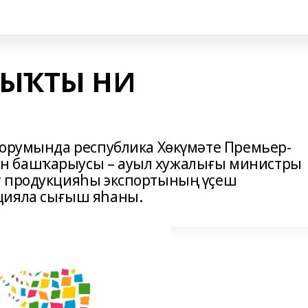
ҘЫҠТЫ НИ
форумында республика Хөкүмәте Премьер-
н башҡарыусы – ауыл хужалығы министры
т продукцияһы экспортының үҫеш
цияла сығыш яһаны.