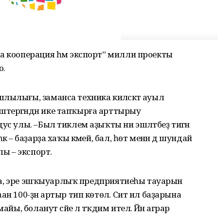
а кооперация һәм экспорт” милли проекты
о.
лылығы, заманса техника киләсәктә ауыл
тергәндән ике тапҡырға арттырыу
ус улы. –Был тиклем аҙыҡты ни эшләтәбеҙ тигән
к – баҙарҙа хаҡы кәмей, бал, һөт менән дә шундай
лы – экспорт.
 урта, эре эшҡыуарлыҡ предприятиеһы тауарын
н 100-ҙән артыр тип көтөлә. Сит ил баҙарына
йы, боланут сәйе лә тәҡдим ителә. Йәнә аграр