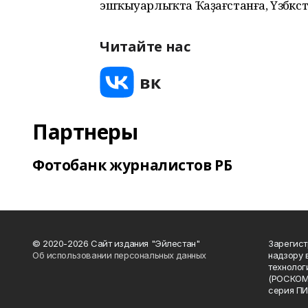
эшҡыуарлыҡта Ҡаҙағстанға, Үзбәкс
Читайте нас
Партнеры
Фотобанк журналистов РБ
© 2020-2026 Сайт издания "Эйлестан"
Зарегист
Об использовании персональных данных
надзору 
технолог
(РОСКОМ
серия ПИ