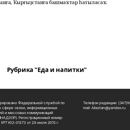
танға, Ҡырғыҙстанға башмаҡтар һатыласаҡ.
Рубрика "Еда и напитки"
рировано Федеральной службой по
Телефон редакции: (347)98
в сфере связи, информационных
mail: Ailestan@yandex.ru
ий и массовых коммуникаций
НАДЗОР). Регистрационный номер:
 №ТУ02-01373 от 29 июля 2015 г.