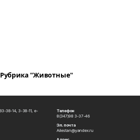
Рубрика "Животные"
3-38-14, 3-38-11, e-
Телефон
8(347)98 3-37-46
Эл. почта
Ailestan@yandex.ru
Адрес