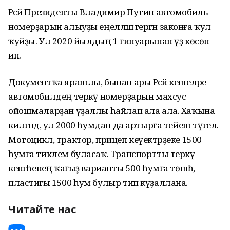
Рәсәй Президенты Владимир Путин автомобиль
номерҙарын алыуҙы еңелләштергән законға ҡул
ҡуйҙы. Ул 2020 йылдың 1 ғинуарынан үҙ көсөнә
инә.
Документҡа ярашлы, бынан ары Рәсәй кешеләре
автомобилдең теркәү номерҙарын махсус
ойошмаларҙан үҙаллы һайлап ала ала. Хаҡына
килгәндә, ул 2000 һумдан да артырға тейеш түгел.
Мотоцикл, трактор, прицеп кеүектәрҙеке 1500
һумға тиклем буласаҡ. Транспортты теркәү
кенәгәһенең ҡағыҙ варианты 500 һумға төшһә,
пластигы 1500 һум булыр тип күҙаллана.
Читайте нас