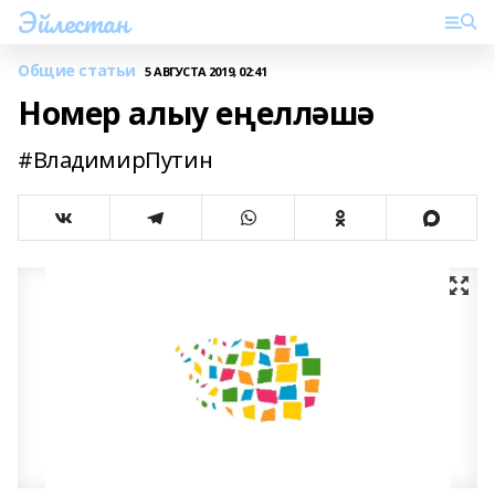
Эйлестан
Общие статьи
5 АВГУСТА 2019, 02:41
Номер алыу еңелләшә
#ВладимирПутин