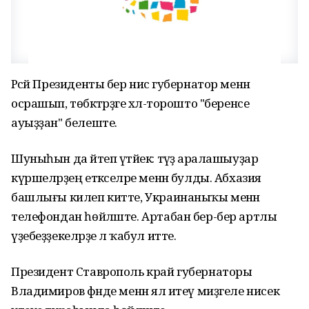
Рәсәй Президенты бер нисә губернатор менән
осрашып, төбәктәрҙәге хәл-торошто "беренсе
ауыҙҙан" белеште.
Шуныһын да әйтеп үтәйек: тәүҙә аралашыуҙар
күршеләрҙең етәкселәре менән булды. Абхазия
башлығы килеп китте, Украинаныҡы менән
телефондан һөйләште. Артабан бер-бер артлы
үҙебеҙҙекеләрҙе лә ҡабул итте.
Президент Ставрополь край губернаторы
Владимиров әфәнде менән ял итеү миҙгеле нисек