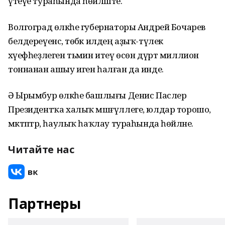
үтеүе тураһында һөйләште.
Волгоград өлкәһе губернаторы Андрей Бочарев
белдереүенсә, төбәк илдең аҙыҡ-түлек
хәүефһеҙлеген тьәмин итеү өсөн дүрт миллион
тоннанан ашыу иген һалған да инде.
Ә Ырымбур өлкәһе башлығы Денис Паслер
Президентҡа халыҡ мәшғүллеге, юлдар торошо,
мәктәптәр, һаулыҡ һаҡлау тураһында һөйләне.
Читайте нас
Партнеры