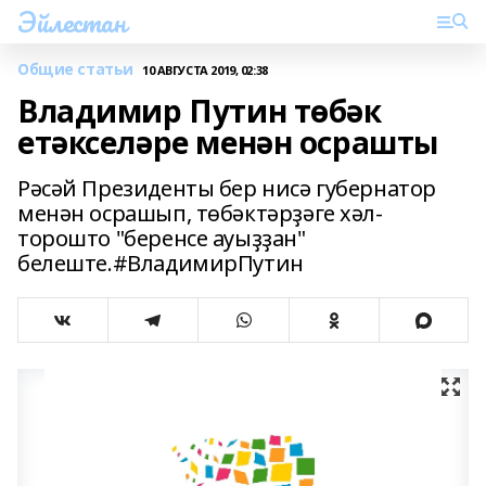
Эйлестан
Общие статьи
10 АВГУСТА 2019, 02:38
Владимир Путин төбәк
етәкселәре менән осрашты
Рәсәй Президенты бер нисә губернатор
менән осрашып, төбәктәрҙәге хәл-
торошто "беренсе ауыҙҙан"
белеште.#ВладимирПутин