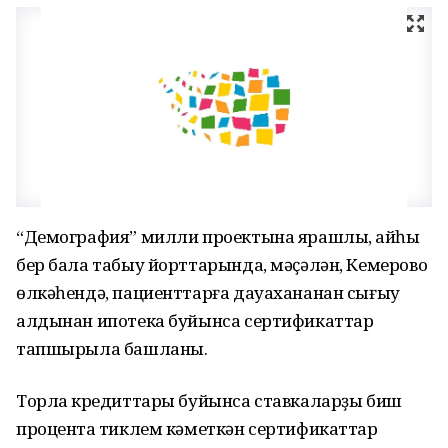
“Демография” милли проектына ярашлы, ҡайһы
бер бала табыу йорттарында, мәҫәлән, Кемерово
өлкәһендә, пациенттарға дауахананан сығыу
алдынан ипотека буйынса сертификаттар
тапшырыла башланы.
Торлаҡ кредиттары буйынса ставкаларҙы биш
процентҡа тиклем кәметкән сертификаттар