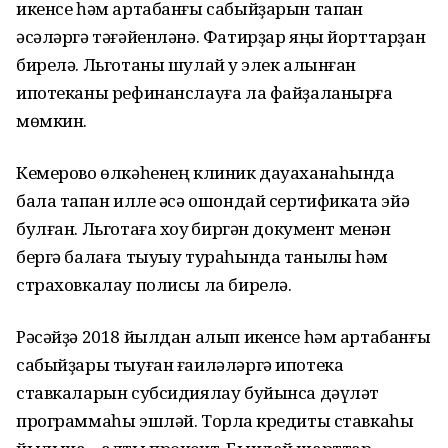
икенсе һәм артабанғы сабыйҙарын тапҡан
әсәләргә тәғәйенләнә. Фатирҙар яңы йорттарҙан
бирелә. Льготаны шулай уҡ элек алынған
ипотеканы рефинанслауға ла файҙаланырға
мөмкин.
Кемерово өлкәһенең клиник дауаханаһында
бала тапҡан илле әсә ошондай сертификатҡа эйә
булған. Льготаға хоҡуҡ биргән документ менән
бергә балаға тыуыу тураһында таныҡлыҡ һәм
страховкалау полисы ла бирелә.
Рәсәйҙә 2018 йылдан алып икенсе һәм артабанғы
сабыйҙары тыуған ғаиләләргә ипотека
ставкаларын субсидиялау буйынса дәүләт
программаһы эшләй. Торлаҡ кредиты ставкаһы