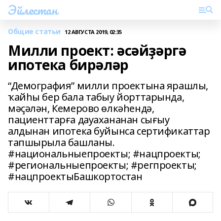
Эйлестан
Общие статьи
12 АВГУСТА 2019, 02:35
Милли проект: әсәйҙәргә
ипотека бирәләр
“Демография” милли проектына ярашлы,
ҡайһы бер бала табыу йорттарында,
мәҫәлән, Кемерово өлкәһендә,
пациенттарға дауахананан сығыу
алдынан ипотека буйынса сертификаттар
тапшырыла башланы.
#национальныепроекты; #нацпроекты;
#региональныепроекты; #регпроекты;
#нацпроектыБашкортостан