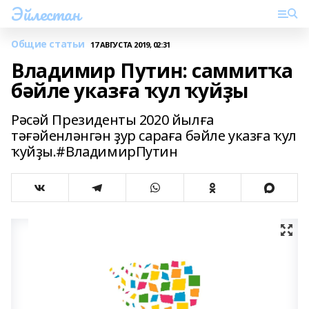
Эйлестан
Общие статьи
17 АВГУСТА 2019, 02:31
Владимир Путин: саммитҡа
бәйле указға ҡул ҡуйҙы
Рәсәй Президенты 2020 йылға
тәғәйенләнгән ҙур сараға бәйле указға ҡул
ҡуйҙы.#ВладимирПутин