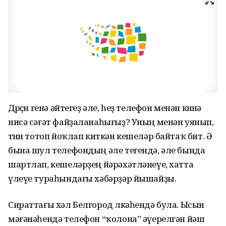
Дөрөҫөн генә әйтегеҙ әле, һеҙ телефон менән көнөнә
нисә сәғәт файҙаланаһығыҙ? Уның менән уянып,
төнөн тотоп йоҡлап киткән кешеләр байтаҡ бит. Ә
бына шул телефондың әле тегендә, әле бында
шартлап, кешеләрҙең йәрәхәтләнеүе, хатта
үлеүе тураһындағы хәбәрҙәр йышайҙы.
Сираттағы хәл Белгород өлкәһендә була. Ысын
мәғәнәһендә телефон “ҡолона” әүерелгән йәш