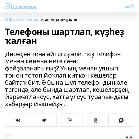
Эйлестан
Общие статьи
23 АВГУСТА 2019, 02:28
Телефоны шартлап, күҙһеҙ
ҡалған
Дөрөҫөн генә әйтегеҙ әле, һеҙ телефон
менән көнөнә нисә сәғәт
файҙаланаһығыҙ? Уның менән уянып,
төнөн тотоп йоҡлап киткән кешеләр
байтаҡ бит. Ә бына шул телефондың әле
тегендә, әле бында шартлап, кешеләрҙең
йәрәхәтләнеүе, хатта үлеүе тураһындағы
хәбәрҙәр йышайҙы.