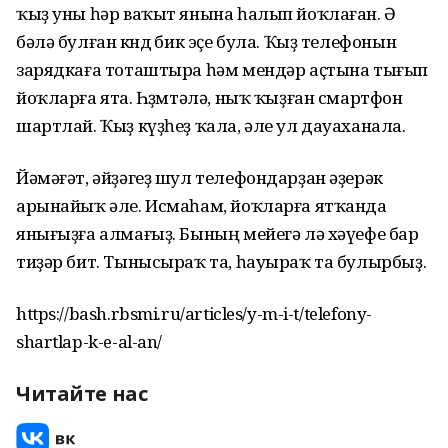
ҡыҙ уны һәр ваҡыт янына һалып йоҡлаған. Ә
бәлә булған көндө бик эҫе була. Ҡыҙ телефонын
зарядкаға тоташтыра һәм мендәр аҫтына тығып
йоҡларға ята. Һөҙөмтәлә, ныҡ ҡыҙған смартфон
шартлай. Ҡыҙ күҙһеҙ ҡала, әле ул дауаханала.
Йәмәғәт, әйҙәгеҙ шул телефондарҙан әҙерәк
арынайыҡ әле. Исмаһам, йоҡларға ятҡанда
янығыҙға алмағыҙ. Бының мейегә лә хәүефе бар
тиҙәр бит. Тынысыраҡ та, һауыраҡ та булырбыҙ.
https://bash.rbsmi.ru/articles/y-m-i-t/telefony-
shartlap-k-e-al-an/
Читайте нас